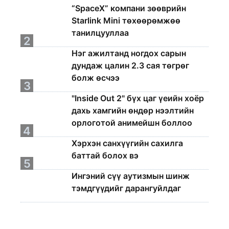
“SpaceX” компани зөөврийн
Starlink Mini төхөөрөмжөө
танилцууллаа
2
Нэг ажилтанд ногдох сарын
дундаж цалин 2.3 сая төгрөг
болж өсчээ
3
"Inside Out 2" бүх цаг үеийн хоёр
дахь хамгийн өндөр нээлтийн
орлоготой анимейшн боллоо
4
Хэрхэн санхүүгийн сахилга
баттай болох вэ
5
Ингэний сүү аутизмын шинж
тэмдгүүдийг дарангуйлдаг