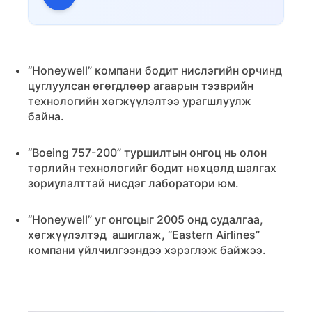
“Honeywell” компани бодит нислэгийн орчинд
цуглуулсан өгөгдлөөр агаарын тээврийн
технологийн хөгжүүлэлтээ урагшлуулж
байна.
“Boeing 757-200” туршилтын онгоц нь олон
төрлийн технологийг бодит нөхцөлд шалгах
зориулалттай нисдэг лаборатори юм.
“Honeywell” уг онгоцыг 2005 онд судалгаа,
хөгжүүлэлтэд ашиглаж, “Eastern Airlines”
компани үйлчилгээндээ хэрэглэж байжээ.