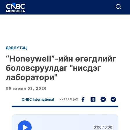
BREAKING
Цуцлах
Цуцлах
ДЭД БҮТЭЦ
“Honeywell”-ийн өгөгдлийг
боловсруулдаг "нисдэг
лаборатори"
06 сарын 03, 2026
CNBC International
ХУВААЛЦАХ
0:00
/
0:00