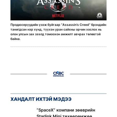
Продюсерүүдийн үзэж буйгаар “Assassin’s Creed” брэндийн
танигдсан нэр хүнд, түүхэн уран сайхны орчин хослох нь
олон улсын зах зээлд томоохон амжилт авчрах төлөвтэй
байна.
ХАНДАЛТ ИХТЭЙ МЭДЭЭ
1
“SpaceX” компани зөөврийн
Starlink Mini төхөөрөмжөө