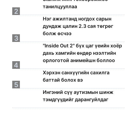
танилцууллаа
2
Нэг ажилтанд ногдох сарын
дундаж цалин 2.3 сая төгрөг
болж өсчээ
3
"Inside Out 2" бүх цаг үеийн хоёр
дахь хамгийн өндөр нээлтийн
орлоготой анимейшн боллоо
4
Хэрхэн санхүүгийн сахилга
баттай болох вэ
5
Ингэний сүү аутизмын шинж
тэмдгүүдийг дарангуйлдаг