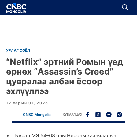
BREAKING
Цуцлах
Цуцлах
УРЛАГ СОЁЛ
“Netflix” эртний Ромын үед
өрнөх “Assassin’s Creed”
цувралаа албан ёсоор
эхлүүллээ
12 сарын 01, 2025
CNBC Mongolia
ХУВААЛЦАХ
Цуврал МЭ 54–68 оны Нероны хаанчлалын