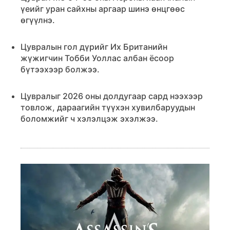
үеийг уран сайхны аргаар шинэ өнцгөөс
өгүүлнэ.
Цувралын гол дүрийг Их Британийн
жүжигчин Тобби Уоллас албан ёсоор
бүтээхээр болжээ.
Цувралыг 2026 оны долдугаар сард нээхээр
товлож, дараагийн түүхэн хувилбаруудын
боломжийг ч хэлэлцэж эхэлжээ.