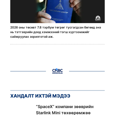
2026 оны төсөвт 7.8 тэрбум төгрөг тусгагдсан бөгөөд энэ
нь тэтгэврийн доод хэмжээний тэгш хүртээмжийг
сайжруулах зорилготой аж.
ХАНДАЛТ ИХТЭЙ МЭДЭЭ
1
“SpaceX” компани зөөврийн
Starlink Mini төхөөрөмжөө