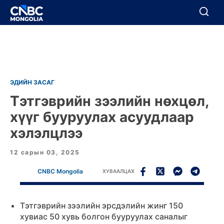
BREAKING
Цуцлах
Цуцлах
ЭДИЙН ЗАСАГ
Тэтгэврийн зээлийн нөхцөл,
хүүг бууруулах асуудлаар
хэлэлцлээ
12 сарын 03, 2025
CNBC Mongolia
ХУВААЛЦАХ
Тэтгэврийн зээлийн эрсдэлийн жинг 150
хувиас 50 хувь болгон бууруулах саналыг