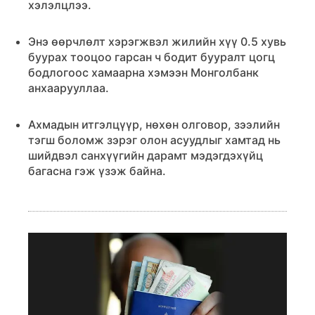
хэлэлцлээ.
Энэ өөрчлөлт хэрэгжвэл жилийн хүү 0.5 хувь
буурах тооцоо гарсан ч бодит бууралт цогц
бодлогоос хамаарна хэмээн Монголбанк
анхаарууллаа.
Ахмадын итгэлцүүр, нөхөн олговор, зээлийн
тэгш боломж зэрэг олон асуудлыг хамтад нь
шийдвэл санхүүгийн дарамт мэдэгдэхүйц
багасна гэж үзэж байна.