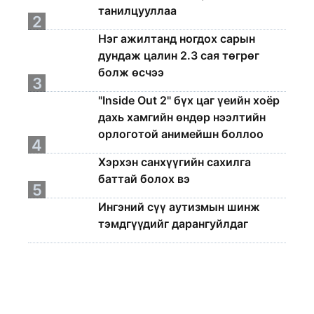
танилцууллаа
2
Нэг ажилтанд ногдох сарын
дундаж цалин 2.3 сая төгрөг
болж өсчээ
3
"Inside Out 2" бүх цаг үеийн хоёр
дахь хамгийн өндөр нээлтийн
орлоготой анимейшн боллоо
4
Хэрхэн санхүүгийн сахилга
баттай болох вэ
5
Ингэний сүү аутизмын шинж
тэмдгүүдийг дарангуйлдаг