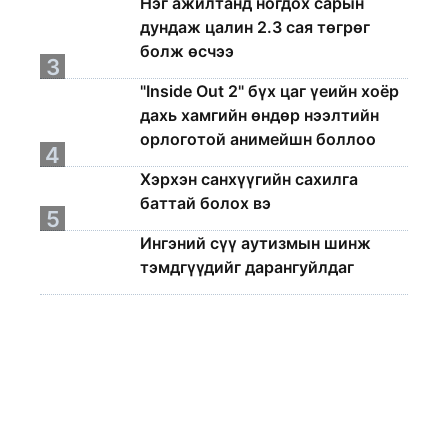
Нэг ажилтанд ногдох сарын
дундаж цалин 2.3 сая төгрөг
болж өсчээ
3
"Inside Out 2" бүх цаг үеийн хоёр
дахь хамгийн өндөр нээлтийн
орлоготой анимейшн боллоо
4
Хэрхэн санхүүгийн сахилга
баттай болох вэ
5
Ингэний сүү аутизмын шинж
тэмдгүүдийг дарангуйлдаг