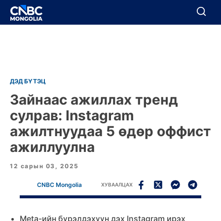
BREAKING
Цуцлах
Цуцлах
ДЭД БҮТЭЦ
Зайнаас ажиллах тренд
сулрав: Instagram
ажилтнуудаа 5 өдөр оффист
ажиллуулна
12 сарын 03, 2025
CNBC Mongolia
ХУВААЛЦАХ
Meta-ийн бүрэлдэхүүн дэх Instagram ирэх