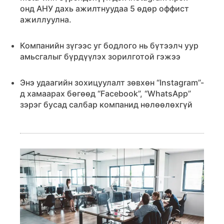
онд АНУ дахь ажилтнуудаа 5 өдөр оффист
ажиллуулна.
Компанийн зүгээс уг бодлого нь бүтээлч уур
амьсгалыг бүрдүүлэх зорилготой гэжээ
Энэ удаагийн зохицуулалт зөвхөн “Instagram”-
д хамаарах бөгөөд “Facebook”, “WhatsApp”
зэрэг бусад салбар компанид нөлөөлөхгүй