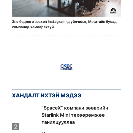
Энэ бодлого зөвхөн Instagram-д үйлчилж, Meta-ийн бусад
компанид хамаарахгүй.
ХАНДАЛТ ИХТЭЙ МЭДЭЭ
1
“SpaceX” компани зөөврийн
Starlink Mini төхөөрөмжөө
танилцууллаа
2