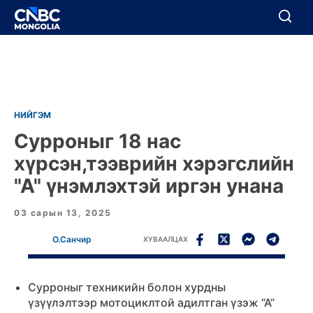
BREAKING
Цуцлах
Цуцлах
НИЙГЭМ
Сурроныг 18 нас
хүрсэн,тээврийн хэрэгслийн
"А" үнэмлэхтэй иргэн унана
03 сарын 13, 2025
О.Санчир
ХУВААЛЦАХ
Сурроныг техникийн болон хурдны
үзүүлэлтээр мотоциклтой адилтган үзэж “А”