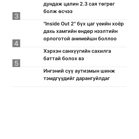
дундаж цалин 2.3 сая төгрөг
болж өсчээ
3
"Inside Out 2" бүх цаг үеийн хоёр
дахь хамгийн өндөр нээлтийн
орлоготой анимейшн боллоо
4
Хэрхэн санхүүгийн сахилга
баттай болох вэ
5
Ингэний сүү аутизмын шинж
тэмдгүүдийг дарангуйлдаг