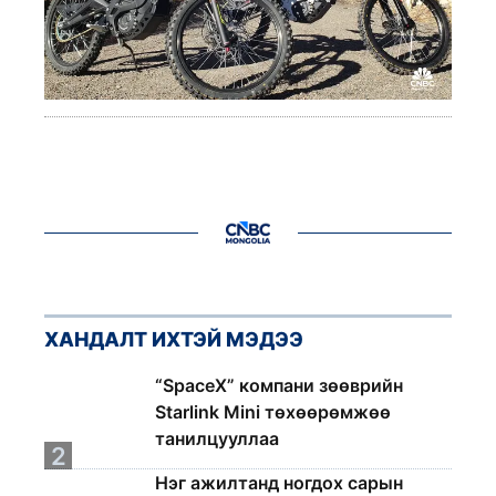
ХАНДАЛТ ИХТЭЙ МЭДЭЭ
1
“SpaceX” компани зөөврийн
Starlink Mini төхөөрөмжөө
танилцууллаа
2
Нэг ажилтанд ногдох сарын