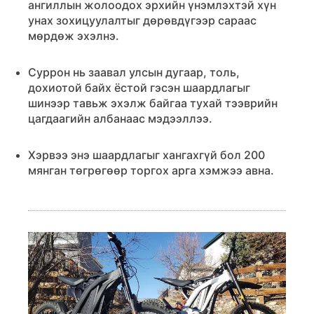
ангиллын жолоодох эрхийн үнэмлэхтэй хүн
унах зохицуулалтыг дөрөвдүгээр сараас
мөрдөж эхэлнэ.
Суррон нь заавал улсын дугаар, толь,
дохиотой байх ёстой гэсэн шаардлагыг
шинээр тавьж эхэлж байгаа тухай тээврийн
цагдаагийн албанаас мэдээллээ.
Хэрвээ энэ шаардлагыг хангахгүй бол 200
мянган төгрөгөөр торгох арга хэмжээ авна.