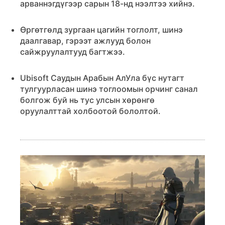
арваннэгдүгээр сарын 18-нд нээлтээ хийнэ.
Өргөтгөлд зургаан цагийн тоглолт, шинэ
даалгавар, гэрээт ажлууд болон
сайжруулалтууд багтжээ.
Ubisoft Саудын Арабын АлУла бүс нутагт
тулгуурласан шинэ тоглоомын орчинг санал
болгож буй нь тус улсын хөрөнгө
оруулалттай холбоотой бололтой.