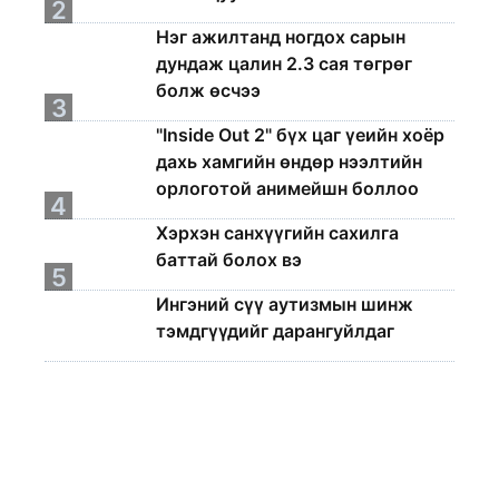
2
Нэг ажилтанд ногдох сарын
дундаж цалин 2.3 сая төгрөг
болж өсчээ
3
"Inside Out 2" бүх цаг үеийн хоёр
дахь хамгийн өндөр нээлтийн
орлоготой анимейшн боллоо
4
Хэрхэн санхүүгийн сахилга
баттай болох вэ
5
Ингэний сүү аутизмын шинж
тэмдгүүдийг дарангуйлдаг