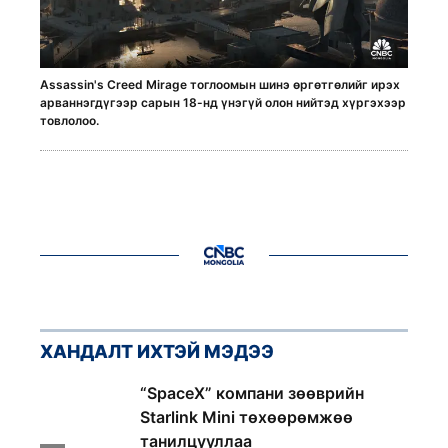
Assassin's Creed Mirage тоглоомын шинэ өргөтгөлийг ирэх
арваннэгдүгээр сарын 18-нд үнэгүй олон нийтэд хүргэхээр
товлолоо.
ХАНДАЛТ ИХТЭЙ МЭДЭЭ
1
“SpaceX” компани зөөврийн
Starlink Mini төхөөрөмжөө
танилцууллаа