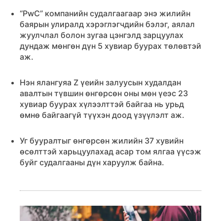
“PwC” компанийн судалгаагаар энэ жилийн
баярын улиралд хэрэглэгчдийн бэлэг, аялал
жуулчлал болон зугаа цэнгэлд зарцуулах
дундаж мөнгөн дүн 5 хувиар буурах төлөвтэй
аж.
Нэн ялангуяа Z үеийн залуусын худалдан
авалтын түвшин өнгөрсөн оны мөн үеэс 23
хувиар буурах хүлээлттэй байгаа нь урьд
өмнө байгаагүй түүхэн доод үзүүлэлт аж.
Уг бууралтыг өнгөрсөн жилийн 37 хувийн
өсөлттэй харьцуулахад асар том ялгаа үүсэж
буйг судалгааны дүн харуулж байна.