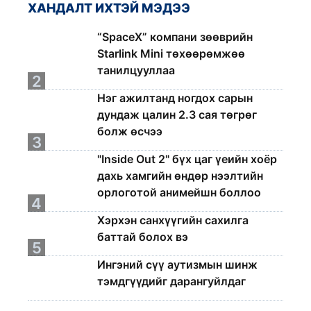
ХАНДАЛТ ИХТЭЙ МЭДЭЭ
1
“SpaceX” компани зөөврийн
Starlink Mini төхөөрөмжөө
танилцууллаа
2
Нэг ажилтанд ногдох сарын
дундаж цалин 2.3 сая төгрөг
болж өсчээ
3
"Inside Out 2" бүх цаг үеийн хоёр
дахь хамгийн өндөр нээлтийн
орлоготой анимейшн боллоо
4
Хэрхэн санхүүгийн сахилга
баттай болох вэ
5
Ингэний сүү аутизмын шинж
тэмдгүүдийг дарангуйлдаг