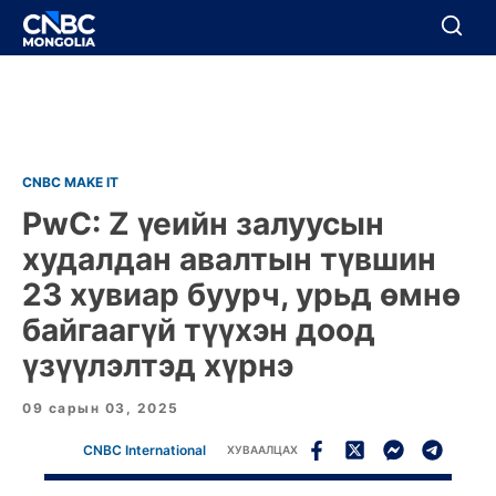
BREAKING
Цуцлах
Цуцлах
CNBC MAKE IT
PwC: Z үеийн залуусын
худалдан авалтын түвшин
23 хувиар буурч, урьд өмнө
байгаагүй түүхэн доод
үзүүлэлтэд хүрнэ
09 сарын 03, 2025
CNBC International
ХУВААЛЦАХ