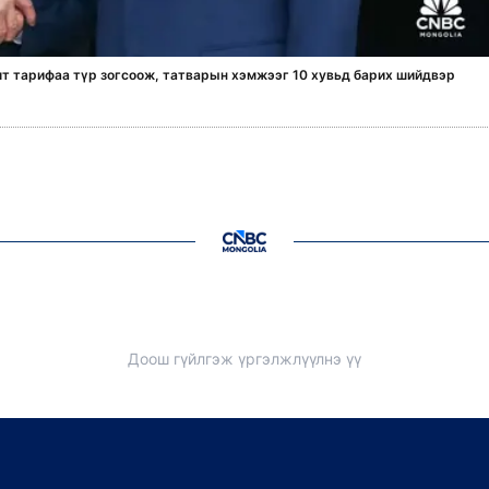
т тарифаа түр зогсоож, татварын хэмжээг 10 хувьд барих шийдвэр
Доош гүйлгэж үргэлжлүүлнэ үү