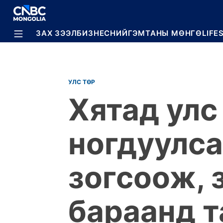
BREAKING
ЗАХ ЗЭЭЛ
БИЗНЕС
НИЙГЭМ
ТАНЫ МӨНГӨ
LIFE
УЛС ТӨР
Хятад ул
ногдуулса
зогсоож, 
бараанд т