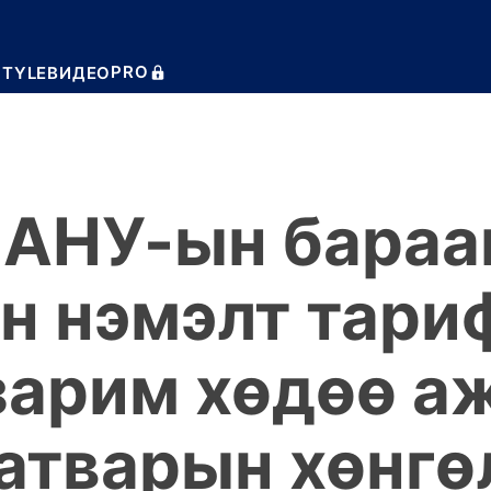
PRO
STYLE
ВИДЕО
с
АНУ-ын
бараа
н нэмэлт тари
зарим хөдөө а
атварын хөнгө