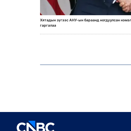
Хятадын зүгээс АНУ-ын бараанд ногдуулсан нэмэл
гаргалаа