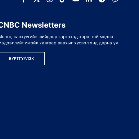
CNBC Newsletters
Мөнгө, санхүүгийн шийдвэр гаргахад хэрэгтэй мэдээ
мэдээллийг имэйл хаягаар авахыг хүсвэл энд дарна уу.
БҮРТГҮҮЛЭХ