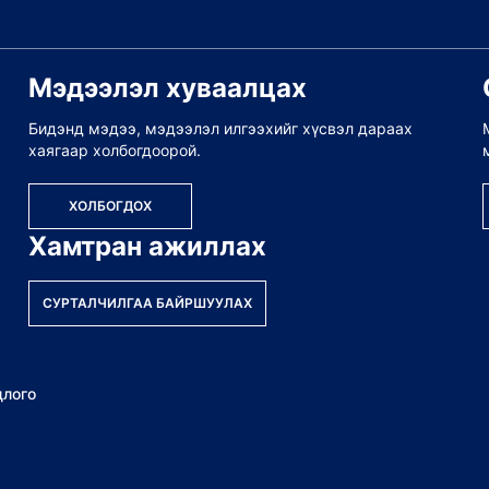
Мэдээлэл хуваалцах
Бидэнд мэдээ, мэдээлэл илгээхийг хүсвэл дараах
хаягаар холбогдоорой.
ХОЛБОГДОХ
Хамтран ажиллах
СУРТАЛЧИЛГАА БАЙРШУУЛАХ
длого