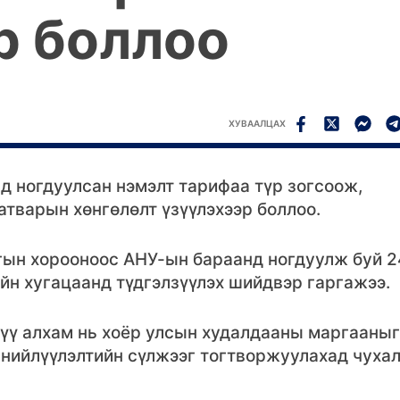
р боллоо
ХУВААЛЦАХ
д ногдуулсан нэмэлт тарифаа түр зогсоож,
атварын хөнгөлөлт үзүүлэхээр боллоо.
гын хорооноос АНУ-ын бараанд ногдуулж буй 2
йн хугацаанд түдгэлзүүлэх шийдвэр гаргажээ.
үү алхам нь хоёр улсын худалдааны маргааныг
 нийлүүлэлтийн сүлжээг тогтворжуулахад чуха