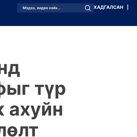
ХАДГАЛСАН
|
Мэдээ, видео хайх...
нд
фыг түр
ж ахуйн
лөлт