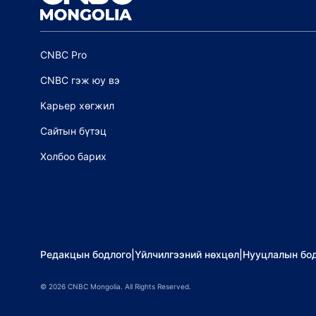
CNBC Pro
CNBC гэж юу вэ
Карьер хөгжил
Сайтын бүтэц
Холбоо барих
Редакцын бодлого
|
Үйлчилгээний нөхцөл
|
Нууцлалын бо
©
2026
CNBC Mongolia. All Rights Reserved.