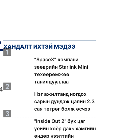
ХАНДАЛТ ИХТЭЙ МЭДЭЭ
1
“SpaceX” компани
зөөврийн Starlink Mini
төхөөрөмжөө
танилцууллаа
2
4
Нэг ажилтанд ногдох
сарын дундаж цалин 2.3
сая төгрөг болж өсчээ
3
"Inside Out 2" бүх цаг
л
үеийн хоёр дахь хамгийн
өндөр нээлтийн