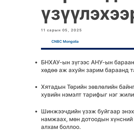
үзүүлэхээ
11 сарын 05, 2025
CNBC Mongolia
БНХАУ-ын зүгээс АНУ-ын бараан
хөдөө аж ахуйн зарим бараанд т
Хятадын Төрийн зөвлөлийн байн
хувийн нэмэлт тарифыг нэг жили
Шинжээчдийн үзэж буйгаар энэх
намжаах, мөн дотоодын хүнсний
алхам боллоо.