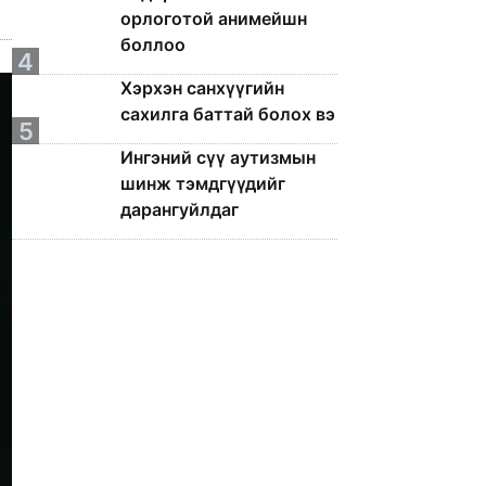
орлоготой анимейшн
боллоо
4
Хэрхэн санхүүгийн
сахилга баттай болох вэ
5
Ингэний сүү аутизмын
шинж тэмдгүүдийг
дарангуйлдаг