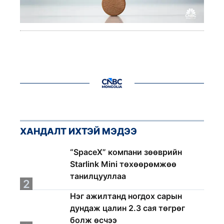
ХАНДАЛТ ИХТЭЙ МЭДЭЭ
1
“SpaceX” компани зөөврийн
Starlink Mini төхөөрөмжөө
танилцууллаа
2
Нэг ажилтанд ногдох сарын
дундаж цалин 2.3 сая төгрөг
болж өсчээ