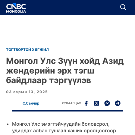
BREAKING
Цуцлах
Цуцлах
ТОГТВОРТОЙ ХӨГЖИЛ
Монгол Улс Зүүн хойд Азид
жендерийн эрх тэгш
байдлаар тэргүүлэв
03 сарын 13, 2025
О.Санчир
ХУВААЛЦАХ
Монгол Улс эмэгтэйчүүдийн боловсрол,
удирдах албан тушаал хаших оролцоогоор