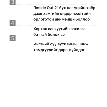
3
"Inside Out 2" бүх цаг үеийн хоёр
дахь хамгийн өндөр нээлтийн
орлоготой анимейшн боллоо
4
Хэрхэн санхүүгийн сахилга
баттай болох вэ
5
Ингэний сүү аутизмын шинж
тэмдгүүдийг дарангуйлдаг