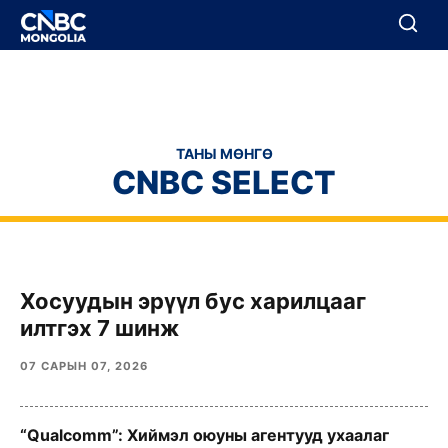
BREAKING
Цуцлах
Цуцлах
ТАНЫ МӨНГӨ
CNBC SELECT
Хосуудын эрүүл бус харилцааг
илтгэх 7 шинж
07 САРЫН 07, 2026
“Qualcomm”: Хиймэл оюуны агентууд ухаалаг