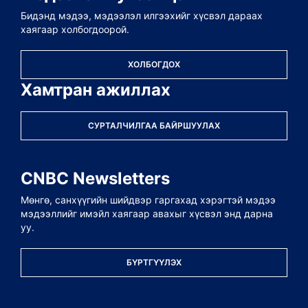
Бидэнд мэдээ, мэдээлэл илгээхийг хүсвэл дараах
хаягаар холбогдоорой.
ХОЛБОГДОХ
Хамтран ажиллах
СУРТАЛЧИЛГАА БАЙРШУУЛАХ
CNBC Newsletters
Мөнгө, санхүүгийн шийдвэр гаргахад хэрэгтэй мэдээ
мэдээллийг имэйл хаягаар авахыг хүсвэл энд дарна
уу.
БҮРТГҮҮЛЭХ