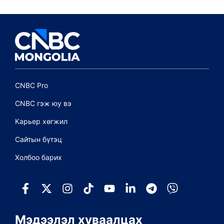
CNBC Pro
CNBC гэж юу вэ
Карьер хөгжил
Сайтын бүтэц
Холбоо барих
Мэдээлэл хуваалцах