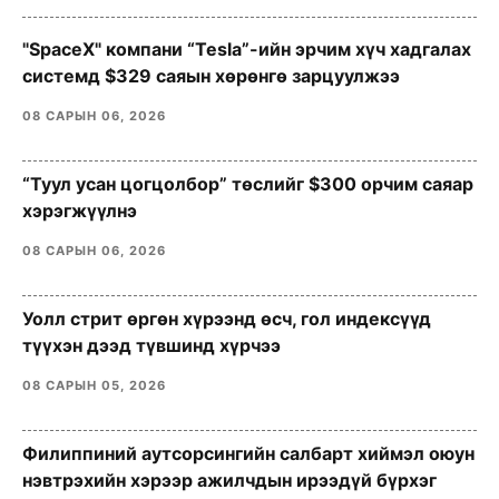
"SpaceX" компани “Tesla”-ийн эрчим хүч хадгалах
системд $329 саяын хөрөнгө зарцуулжээ
08 САРЫН 06, 2026
“Туул усан цогцолбор” төслийг $300 орчим саяар
хэрэгжүүлнэ
08 САРЫН 06, 2026
Уолл стрит өргөн хүрээнд өсч, гол индексүүд
түүхэн дээд түвшинд хүрчээ
08 САРЫН 05, 2026
Филиппиний аутсорсингийн салбарт хиймэл оюун
нэвтрэхийн хэрээр ажилчдын ирээдүй бүрхэг