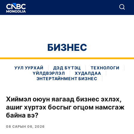
BREAKING
Цуцлах
Цуцлах
БИЗНЕС
УУЛ УУРХАЙ
ДЭД БҮТЭЦ
ТЕХНОЛОГИ
ҮЙЛДВЭРЛЭЛ
ХУДАЛДАА
ЭНТЕРТАЙНМЕНТ БИЗНЕС
Хиймэл оюун яагаад бизнес эхлэх,
ашиг хүртэх босгыг огцом намсгаж
байна вэ?
08 САРЫН 06, 2026