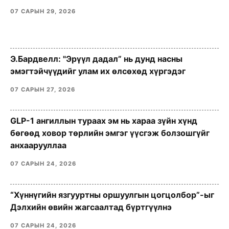
07 САРЫН 29, 2026
Э.Бардвелл: "Эрүүл дадал” нь дунд насны
эмэгтэйчүүдийг улам их өлсөхөд хүргэдэг
07 САРЫН 27, 2026
GLP-1 ангиллын тураах эм нь хараа зүйн хүнд
бөгөөд ховор төрлийн эмгэг үүсгэж болзошгүйг
анхаарууллаа
07 САРЫН 24, 2026
“Хүннүгийн язгууртны оршуулгын цогцолбор”-ыг
Дэлхийн өвийн жагсаалтад бүртгүүлнэ
07 САРЫН 24, 2026