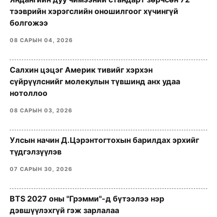
тээврийн хэрэгслийн оношилгоог хүчингүй
болгожээ
08 САРЫН 04, 2026
Салхин цэцэг Америк тивийг хэрхэн
сүйрүүлснийг молекулын түвшинд анх удаа
нотоллоо
08 САРЫН 03, 2026
Улсын начин Д.Цэрэнтогтохын барилдах эрхийг
түдгэлзүүлэв
07 САРЫН 30, 2026
BTS 2027 оны "Грэмми"-д бүтээлээ нэр
дэвшүүлэхгүй гэж зарлалаа