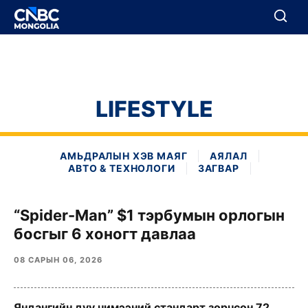
BREAKING
Цуцлах
Цуцлах
LIFESTYLE
АМЬДРАЛЫН ХЭВ МАЯГ
АЯЛАЛ
АВТО & ТЕХНОЛОГИ
ЗАГВАР
“Spider-Man” $1 тэрбумын орлогын
босгыг 6 хоногт давлаа
08 САРЫН 06, 2026
Яндангийн дуу чимээний стандарт зөрчсөн 72