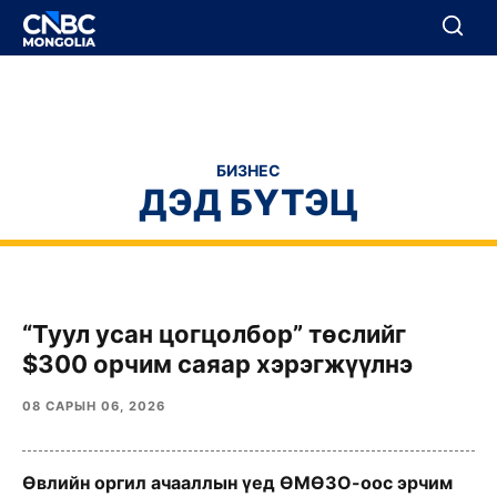
BREAKING
Цуцлах
Цуцлах
БИЗНЕС
ДЭД БҮТЭЦ
“Туул усан цогцолбор” төслийг
$300 орчим саяар хэрэгжүүлнэ
08 САРЫН 06, 2026
Өвлийн оргил ачааллын үед ӨМӨЗО-оос эрчим