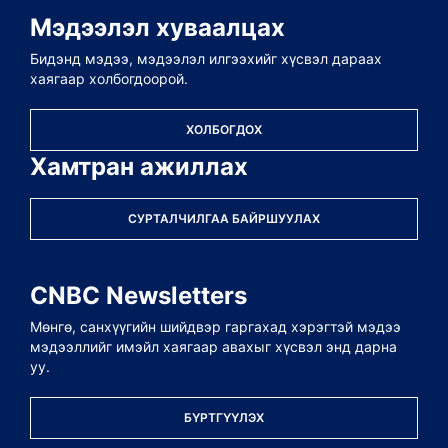
Мэдээлэл хуваалцах
Бидэнд мэдээ, мэдээлэл илгээхийг хүсвэл дараах
хаягаар холбогдоорой.
ХОЛБОГДОХ
Хамтран ажиллах
СУРТАЛЧИЛГАА БАЙРШУУЛАХ
CNBC Newsletters
Мөнгө, санхүүгийн шийдвэр гаргахад хэрэгтэй мэдээ
мэдээллийг имэйл хаягаар авахыг хүсвэл энд дарна
уу.
БҮРТГҮҮЛЭХ