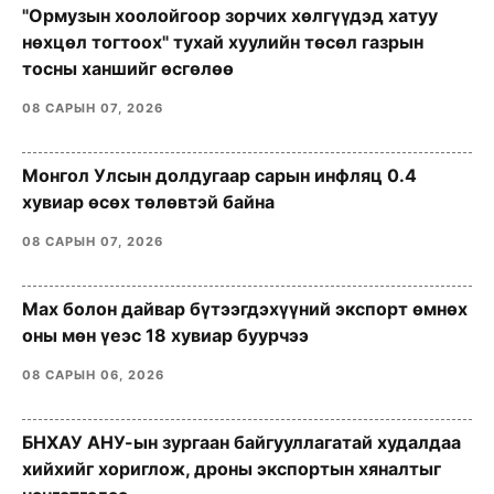
"Ормузын хоолойгоор зорчих хөлгүүдэд хатуу
нөхцөл тогтоох" тухай хуулийн төсөл газрын
тосны ханшийг өсгөлөө
08 САРЫН 07, 2026
Монгол Улсын долдугаар сарын инфляц 0.4
хувиар өсөх төлөвтэй байна
08 САРЫН 07, 2026
Мах болон дайвар бүтээгдэхүүний экспорт өмнөх
оны мөн үеэс 18 хувиар буурчээ
08 САРЫН 06, 2026
БНХАУ АНУ-ын зургаан байгууллагатай худалдаа
хийхийг хориглож, дроны экспортын хяналтыг