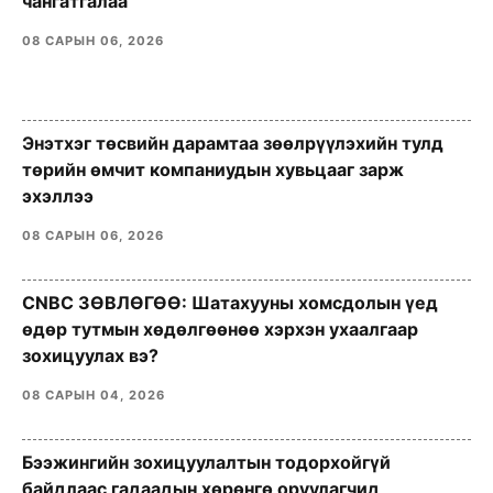
чангатгалаа
08 САРЫН 06, 2026
Энэтхэг төсвийн дарамтаа зөөлрүүлэхийн тулд
төрийн өмчит компаниудын хувьцааг зарж
эхэллээ
08 САРЫН 06, 2026
CNBC ЗӨВЛӨГӨӨ: Шатахууны хомсдолын үед
өдөр тутмын хөдөлгөөнөө хэрхэн ухаалгаар
зохицуулах вэ?
08 САРЫН 04, 2026
Бээжингийн зохицуулалтын тодорхойгүй
байдлаас гадаадын хөрөнгө оруулагчид