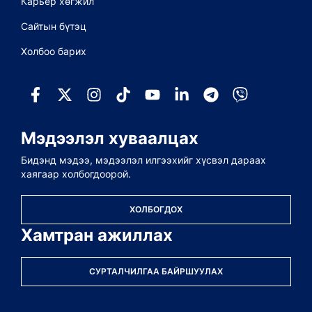
Карьер хөгжил
Сайтын бүтэц
Холбоо барих
Мэдээлэл хуваалцах
Бидэнд мэдээ, мэдээлэл илгээхийг хүсвэл дараах
хаягаар холбогдоорой.
ХОЛБОГДОХ
Хамтран ажиллах
СУРТАЛЧИЛГАА БАЙРШУУЛАХ