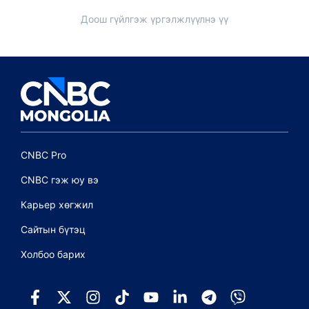
Доош гүйлгэж үргэлжлүүлнэ үү
CNBC Pro
CNBC гэж юу вэ
Карьер хөгжил
Сайтын бүтэц
Холбоо барих