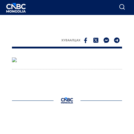
BREAKING
Цуцлах
Цуцлах
ХУВААЛЦАХ