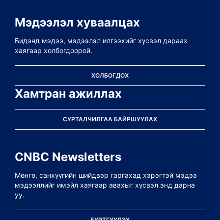
Мэдээлэл хуваалцах
Бидэнд мэдээ, мэдээлэл илгээхийг хүсвэл дараах
хаягаар холбогдоорой.
ХОЛБОГДОХ
Хамтран ажиллах
СУРТАЛЧИЛГАА БАЙРШУУЛАХ
CNBC Newsletters
Мөнгө, санхүүгийн шийдвэр гаргахад хэрэгтэй мэдээ
мэдээллийг имэйл хаягаар авахыг хүсвэл энд дарна
уу.
БҮРТГҮҮЛЭХ