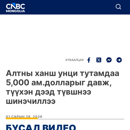
BREAKING
Цуцлах
Цуцлах
ХУВААЛЦАХ
Алтны ханш унци тутамдаа
5,000 ам.долларыг давж,
түүхэн дээд түвшнээ
шинэчиллээ
01 САРЫН 28, 2026
БУСАД ВИДЕО