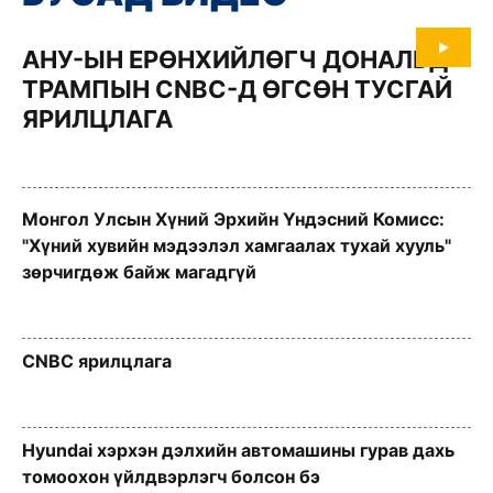
АНУ-ЫН ЕРӨНХИЙЛӨГЧ ДОНАЛЬД
ТРАМПЫН
CNBC-Д
ӨГСӨН ТУСГАЙ
ЯРИЛЦЛАГА
Монгол Улсын Хүний Эрхийн Үндэсний Комисс:
"Хүний хувийн мэдээлэл хамгаалах тухай хууль"
зөрчигдөж байж магадгүй
CNBC ярилцлага
Hyundai хэрхэн дэлхийн автомашины гурав дахь
томоохон үйлдвэрлэгч болсон бэ