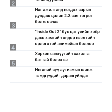
2
Нэг ажилтанд ногдох сарын
дундаж цалин 2.3 сая төгрөг
болж өсчээ
3
"Inside Out 2" бүх цаг үеийн хоёр
дахь хамгийн өндөр нээлтийн
орлоготой анимейшн боллоо
4
Хэрхэн санхүүгийн сахилга
баттай болох вэ
5
Ингэний сүү аутизмын шинж
тэмдгүүдийг дарангуйлдаг