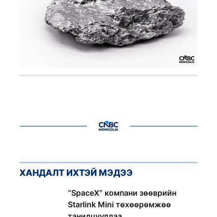
ХАНДАЛТ ИХТЭЙ МЭДЭЭ
1
“SpaceX” компани зөөврийн
Starlink Mini төхөөрөмжөө
танилцууллаа