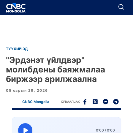
BREAKING
Цуцлах
Цуцлах
ТҮҮХИЙ ЭД
"Эрдэнэт үйлдвэр"
молибдены баяжмалаа
биржээр арилжаална
05 сарын 29, 2026
CNBC Mongolia
ХУВААЛЦАХ
0:00
/
0:00