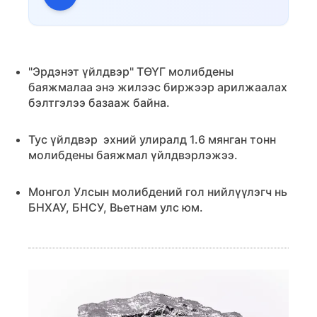
"Эрдэнэт үйлдвэр" ТӨҮГ молибдены
баяжмалаа энэ жилээс биржээр арилжаалах
бэлтгэлээ базааж байна.
Тус үйлдвэр эхний улиралд 1.6 мянган тонн
молибдены баяжмал үйлдвэрлэжээ.
Монгол Улсын молибдений гол нийлүүлэгч нь
БНХАУ, БНСУ, Вьетнам улс юм.