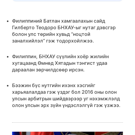
Филиппиний Батлан хамгаалахын сайд
Гилберто Теодоро БНХАУ-ыг нутаг дэвсгэр
болон улс төрийн хувьд “ноцтой
заналхийлэл” гэж тодорхойлжээ.
Филиппин, БНХАУ сүүлийн хоёр жилийн
хугацаанд Өмнөд Хятадын тэнгист удаа
дараалан зөрчилдсөөр ирсэн.
Бээжин бүс нутгийн ихэнх хэсгийг
харьяалалдаа гэж үздэг бол 2016 оны олон
улсын арбитрын шийдвэрээр уг нэхэмжлэлд
олон улсын эрх зүйн үндэслэлгүй гэж үзжээ.