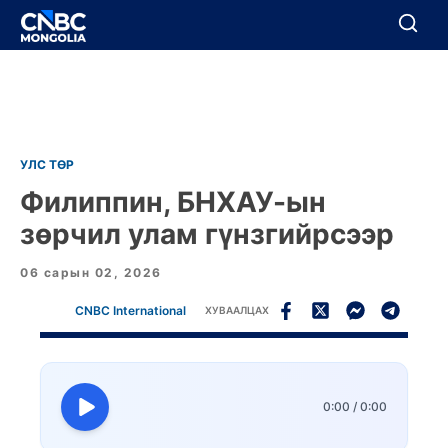
BREAKING
Цуцлах
Цуцлах
УЛС ТӨР
Филиппин,
БНХАУ-ын
зөрчил улам гүнзгийрсээр
06 сарын 02, 2026
CNBC International
ХУВААЛЦАХ
0:00
/
0:00