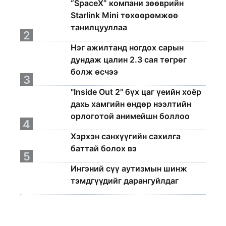
“SpaceX” компани зөөврийн
Starlink Mini төхөөрөмжөө
танилцууллаа
2
Нэг ажилтанд ногдох сарын
дундаж цалин 2.3 сая төгрөг
болж өсчээ
3
"Inside Out 2" бүх цаг үеийн хоёр
дахь хамгийн өндөр нээлтийн
орлоготой анимейшн боллоо
4
Хэрхэн санхүүгийн сахилга
баттай болох вэ
5
Ингэний сүү аутизмын шинж
тэмдгүүдийг дарангуйлдаг