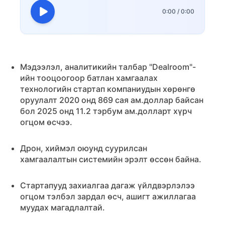
0:00
/
0:00
Мэдээлэл, аналитикийн талбар "Dealroom"-
ийн тооцоогоор батлан хамгаалах
технологийн стартап компаниудын хөрөнгө
оруулалт 2020 онд 869 сая ам.доллар байсан
бол 2025 онд 11.2 тэрбум ам.долларт хүрч
огцом өсчээ.
Дрон, хиймэл оюунд суурилсан
хамгаалалтын системийн эрэлт өссөн байна.
Стартапууд захиалгаа дагаж үйлдвэрлэлээ
огцом тэлбэл зардал өсч, ашигт ажиллагаа
муудах магадлалтай.