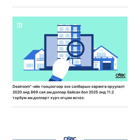
Dealroom"-ийн тооцоогоор энэ салбарын хөрөнгө оруулалт
2020 онд 869 сая ам.доллар байсан бол 2025 онд 11.2
тэрбум ам.долларт хүрч огцом өсчээ.