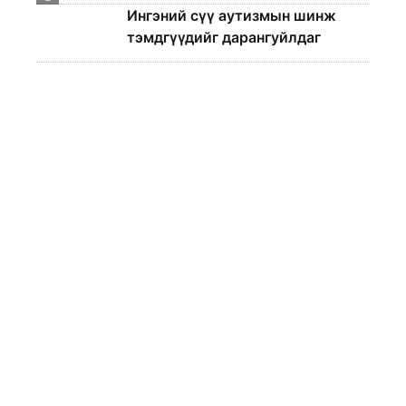
Ингэний сүү аутизмын шинж
тэмдгүүдийг дарангуйлдаг