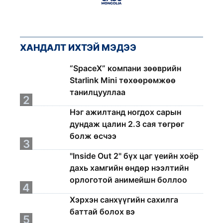
ХАНДАЛТ ИХТЭЙ МЭДЭЭ
1
“SpaceX” компани зөөврийн
Starlink Mini төхөөрөмжөө
танилцууллаа
2
Нэг ажилтанд ногдох сарын
дундаж цалин 2.3 сая төгрөг
болж өсчээ
3
"Inside Out 2" бүх цаг үеийн хоёр
дахь хамгийн өндөр нээлтийн
орлоготой анимейшн боллоо
4
Хэрхэн санхүүгийн сахилга
баттай болох вэ
5