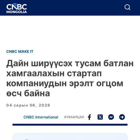
BREAKING
Цуцлах
Цуцлах
CNBC MAKE IT
Дайн ширүүсэх тусам батлан
хамгаалахын стартап
компаниудын эрэлт огцом
өсч байна
04 сарын 06, 2026
CNBC International
ХУВААЛЦАХ