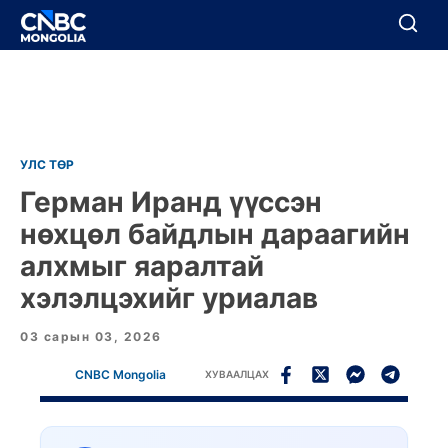
BREAKING
Цуцлах
Цуцлах
УЛС ТӨР
Герман Иранд үүссэн
нөхцөл байдлын дараагийн
алхмыг яаралтай
хэлэлцэхийг уриалав
03 сарын 03, 2026
CNBC Mongolia
ХУВААЛЦАХ