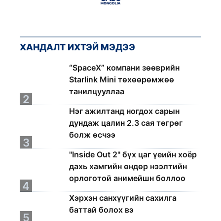
ХАНДАЛТ ИХТЭЙ МЭДЭЭ
1
“SpaceX” компани зөөврийн
Starlink Mini төхөөрөмжөө
танилцууллаа
2
Нэг ажилтанд ногдох сарын
дундаж цалин 2.3 сая төгрөг
болж өсчээ
3
"Inside Out 2" бүх цаг үеийн хоёр
дахь хамгийн өндөр нээлтийн
орлоготой анимейшн боллоо
4
Хэрхэн санхүүгийн сахилга
баттай болох вэ
5