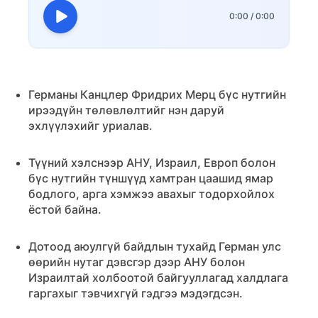
0:00
/
0:00
Германы Канцлер Фридрих Мерц бүс нутгийн
ирээдүйн төлөвлөлтийг нэн даруй
эхлүүлэхийг уриалав.
Түүний хэлснээр АНУ, Израил, Европ болон
бүс нутгийн түншүүд хамтран цаашид ямар
бодлого, арга хэмжээ авахыг тодорхойлох
ёстой байна.
Дотоод аюулгүй байдлын тухайд Герман улс
өөрийн нутаг дэвсгэр дээр АНУ болон
Израилтай холбоотой байгууллагад халдлага
гаргахыг тэвчихгүй гэдгээ мэдэгдсэн.