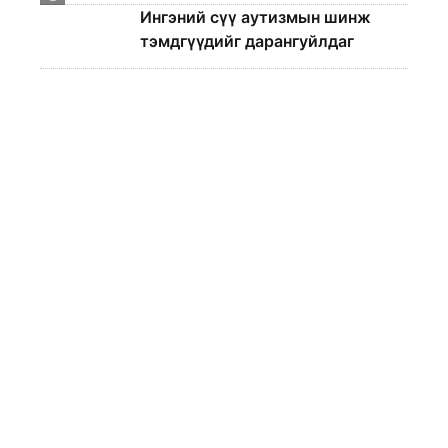
Ингэний сүү аутизмын шинж
тэмдгүүдийг дарангуйлдаг