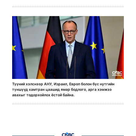
Түүний хэлснээр АНУ, Израил, Европ болон бүс нутгийн
түншүүд хамтран цаашид ямар бодлого, арга хэмжээ
авахыг тодорхойлох ёстой байна.