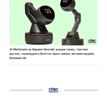
AI Workmate нь баримт бичгийг уншиж таних, товчлон
дүгнэх, танилцуулга бэлтгэх зэрэг ажлыг автоматжуулах
боломжтой.