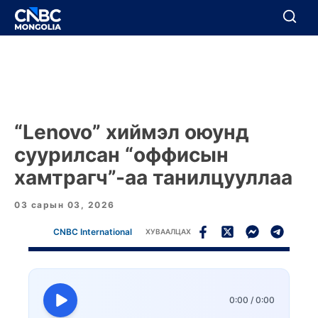
BREAKING
Цуцлах
Цуцлах
“Lenovo” хиймэл оюунд
суурилсан “оффисын
хамтрагч”-аа танилцууллаа
03 сарын 03, 2026
CNBC International
ХУВААЛЦАХ
0:00
/
0:00