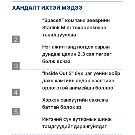
ХАНДАЛТ ИХТЭЙ МЭДЭЭ
1
“SpaceX” компани зөөврийн
Starlink Mini төхөөрөмжөө
танилцууллаа
2
Нэг ажилтанд ногдох сарын
дундаж цалин 2.3 сая төгрөг
болж өсчээ
3
"Inside Out 2" бүх цаг үеийн хоёр
дахь хамгийн өндөр нээлтийн
орлоготой анимейшн боллоо
4
Хэрхэн санхүүгийн сахилга
баттай болох вэ
5
Ингэний сүү аутизмын шинж
тэмдгүүдийг дарангуйлдаг