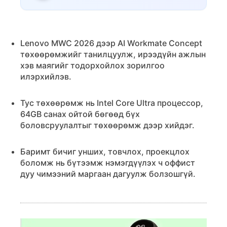
Lenovo MWC 2026 дээр AI Workmate Concept
төхөөрөмжийг танилцуулж, ирээдүйн ажлын
хэв маягийг тодорхойлох зорилгоо
илэрхийлэв.
Тус төхөөрөмж нь Intel Core Ultra процессор,
64GB санах ойтой бөгөөд бүх
боловсруулалтыг төхөөрөмж дээр хийдэг.
Баримт бичиг унших, товчлох, проекцлох
боломж нь бүтээмж нэмэгдүүлэх ч оффист
дуу чимээний маргаан дагуулж болзошгүй.