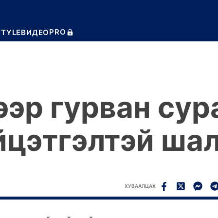
PRO
STYLE
ВИДЕО
ээр гурван сур
йцэтгэлтэй ша
ХУВААЛЦАХ