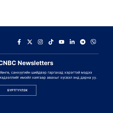
CNBC Newsletters
Мөнгө, санхүүгийн шийдвэр гаргахад хэрэгтэй мэдээ
мэдээллийг имэйл хаягаар авахыг хүсвэл энд дарна уу.
БҮРТГҮҮЛЭХ