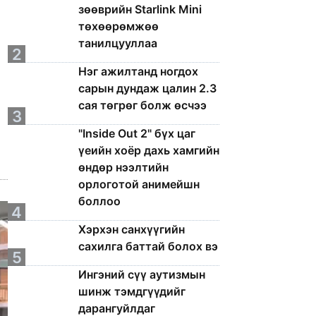
зөөврийн Starlink Mini
төхөөрөмжөө
танилцууллаа
2
Нэг ажилтанд ногдох
сарын дундаж цалин 2.3
сая төгрөг болж өсчээ
3
"Inside Out 2" бүх цаг
үеийн хоёр дахь хамгийн
өндөр нээлтийн
орлоготой анимейшн
боллоо
4
Хэрхэн санхүүгийн
сахилга баттай болох вэ
5
Ингэний сүү аутизмын
шинж тэмдгүүдийг
дарангуйлдаг