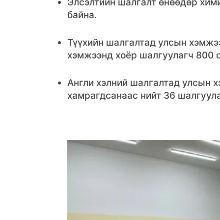
Элсэлтийн шалгалт өнөөдөр хими
байна.
Түүхийн шалгалтад улсын хэмжэ
хэмжээнд хоёр шалгуулагч 800 о
Англи хэлний шалгалтад улсын х
хамрагдсанаас нийт 36 шалгуула