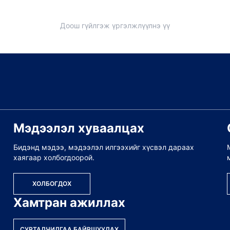
Доош гүйлгэж үргэлжлүүлнэ үү
Мэдээлэл хуваалцах
Бидэнд мэдээ, мэдээлэл илгээхийг хүсвэл дараах
хаягаар холбогдоорой.
ХОЛБОГДОХ
Хамтран ажиллах
СУРТАЛЧИЛГАА БАЙРШУУЛАХ