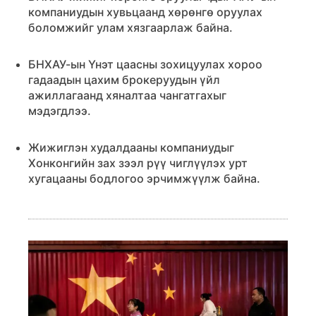
компаниудын хувьцаанд хөрөнгө оруулах
боломжийг улам хязгаарлаж байна.
БНХАУ-ын Үнэт цаасны зохицуулах хороо
гадаадын цахим брокеруудын үйл
ажиллагаанд хяналтаа чангатгахыг
мэдэгдлээ.
Жижиглэн худалдааны компаниудыг
Хонконгийн зах зээл рүү чиглүүлэх урт
хугацааны бодлогоо эрчимжүүлж байна.