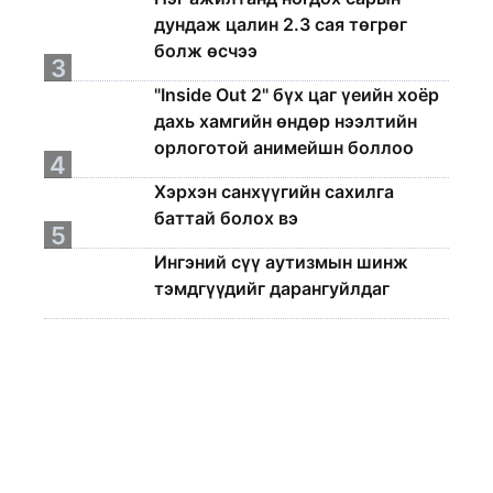
дундаж цалин 2.3 сая төгрөг
болж өсчээ
3
"Inside Out 2" бүх цаг үеийн хоёр
дахь хамгийн өндөр нээлтийн
орлоготой анимейшн боллоо
4
Хэрхэн санхүүгийн сахилга
баттай болох вэ
5
Ингэний сүү аутизмын шинж
тэмдгүүдийг дарангуйлдаг