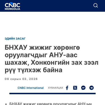
BREAKING
Цуцлах
Цуцлах
ЭДИЙН ЗАСАГ
БНХАУ жижиг хөрөнгө
оруулагчдыг
АНУ-аас
шахаж, Хонконгийн зах зээл
рүү түлхэж байна
06 сарын 03, 2026
CNBC International
ХУВААЛЦАХ
БНХАУ жижиг хөрөнгө оруулагчдыг АНУ-ын