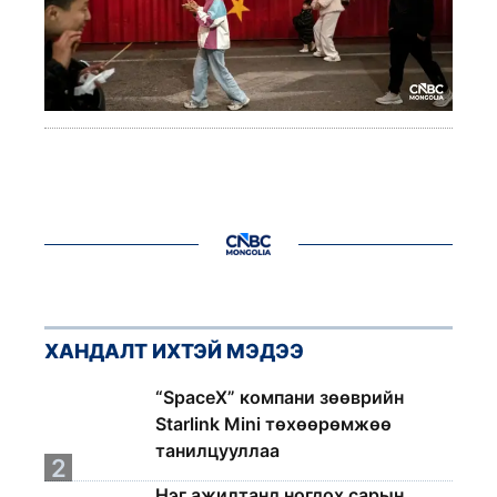
ХАНДАЛТ ИХТЭЙ МЭДЭЭ
1
“SpaceX” компани зөөврийн
Starlink Mini төхөөрөмжөө
танилцууллаа
2
Нэг ажилтанд ногдох сарын