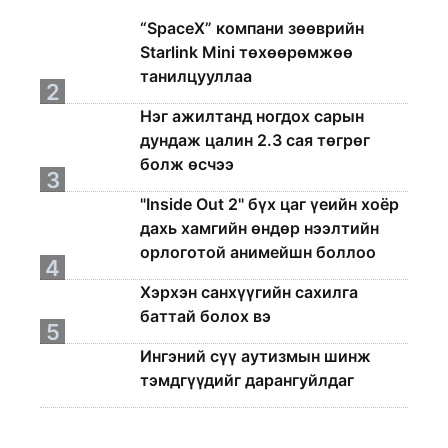
1
“SpaceX” компани зөөврийн
Starlink Mini төхөөрөмжөө
танилцууллаа
2
Нэг ажилтанд ногдох сарын
дундаж цалин 2.3 сая төгрөг
болж өсчээ
3
"Inside Out 2" бүх цаг үеийн хоёр
дахь хамгийн өндөр нээлтийн
орлоготой анимейшн боллоо
4
Хэрхэн санхүүгийн сахилга
баттай болох вэ
5
Ингэний сүү аутизмын шинж
тэмдгүүдийг дарангуйлдаг