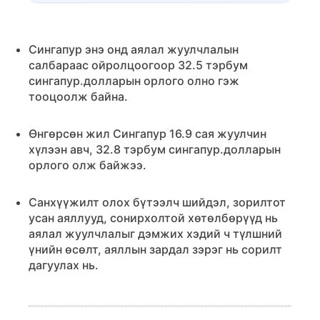
Сингапур энэ онд аялал жуулчлалын
салбараас ойролцоогоор 32.5 тэрбум
сингапур.долларын орлого олно гэж
тооцоолж байна.
Өнгөрсөн жил Сингапур 16.9 сая жуулчин
хүлээн авч, 32.8 тэрбум сингапур.долларын
орлого олж байжээ.
Санхүүжилт олох бүтээлч шийдэл, зорилтот
усан аяллууд, сонирхолтой хөтөлбөрүүд нь
аялал жуулчлалыг дэмжих хэдий ч түлшний
үнийн өсөлт, аяллын зардал зэрэг нь сорилт
дагуулах нь.