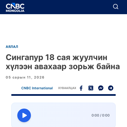
BREAKING
Цуцлах
Цуцлах
АЯЛАЛ
Сингапур 18 сая жуулчин
хүлээн авахаар зорьж байна
05 сарын 11, 2026
CNBC International
ХУВААЛЦАХ
0:00
/
0:00