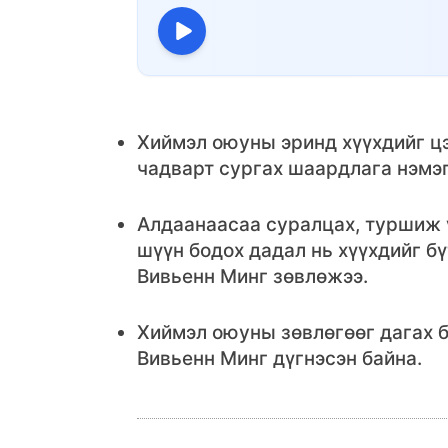
Хиймэл оюуны эринд хүүхдийг цэ
чадварт сургах шаардлага нэмэ
Алдаанаасаа суралцах, туршиж ү
шүүн бодох дадал нь хүүхдийг б
Вивьенн Минг зөвлөжээ.
Хиймэл оюуны зөвлөгөөг дагах б
Вивьенн Минг дүгнэсэн байна.