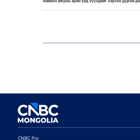
Хиймэл оюуны эрин үед хүүхдийг хэрхэн дүрэм даг
CNBC Pro