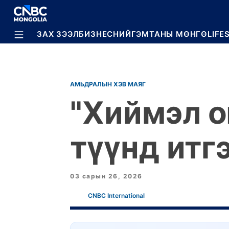
BREAKING
ЗАХ ЗЭЭЛ
БИЗНЕС
НИЙГЭМ
ТАНЫ МӨНГӨ
LIFE
АМЬДРАЛЫН ХЭВ МАЯГ
"Хиймэл о
түүнд итг
03 сарын 26, 2026
CNBC International