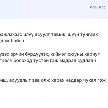
0:00
/
0:00
эжлэхээс илүү асуулт тавьж, шүүн тунгаах
гдэж байна.
зэх орчин бүрдүүлэх, хиймэл оюуны хариуг
үтээлч болоход тустай гэж мэдрэл судлаач
иш, асуудлыг зөв олж харах чадвар чухал гэж