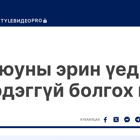
PRO
STYLE
ВИДЕО
юуны эрин үед
эдэггүй болгох 
ХУВААЛЦАХ