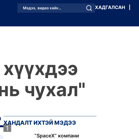
ХАДГАЛСАН
|
Мэдээ, видео хайх...
 хүүхдээ
нь чухал"
ХАНДАЛТ ИХТЭЙ МЭДЭЭ
1
“SpaceX” компани