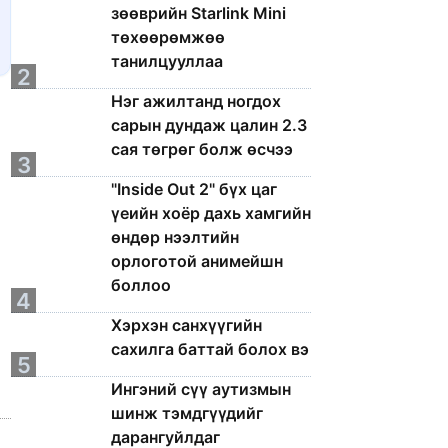
зөөврийн Starlink Mini
төхөөрөмжөө
танилцууллаа
2
Нэг ажилтанд ногдох
сарын дундаж цалин 2.3
сая төгрөг болж өсчээ
3
"Inside Out 2" бүх цаг
үеийн хоёр дахь хамгийн
өндөр нээлтийн
орлоготой анимейшн
боллоо
4
Хэрхэн санхүүгийн
сахилга баттай болох вэ
5
Ингэний сүү аутизмын
шинж тэмдгүүдийг
дарангуйлдаг