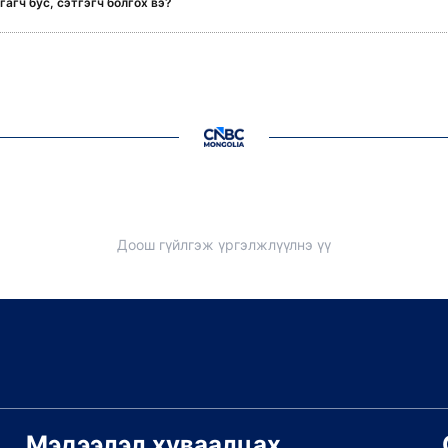
агч бус, сэтгэгч болгох вэ?
Доош гүйлгэж үргэлжлүүлнэ үү
Мэдээлэл хуваалцах