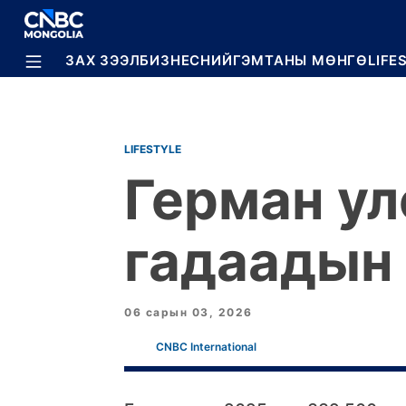
BREAKING
ЗАХ ЗЭЭЛ
БИЗНЕС
НИЙГЭМ
ТАНЫ МӨНГӨ
LIFE
LIFESTYLE
Герман ул
гадаадын 
06 сарын 03, 2026
CNBC International