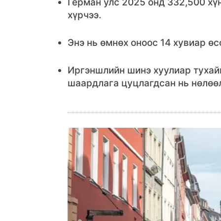
Герман улс 2025 онд 332,500 хү
хүрчээ.
Энэ нь өмнөх оноос 14 хувиар өс
Иргэншлийн шинэ хуулиар тухайн
шаардлага цуцлагдсан нь нөлөө