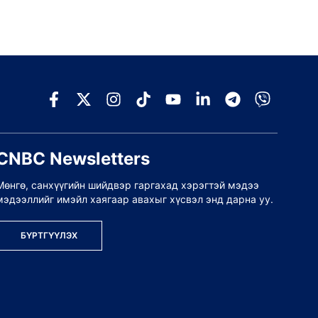
CNBC Newsletters
Мөнгө, санхүүгийн шийдвэр гаргахад хэрэгтэй мэдээ
мэдээллийг имэйл хаягаар авахыг хүсвэл энд дарна уу.
БҮРТГҮҮЛЭХ