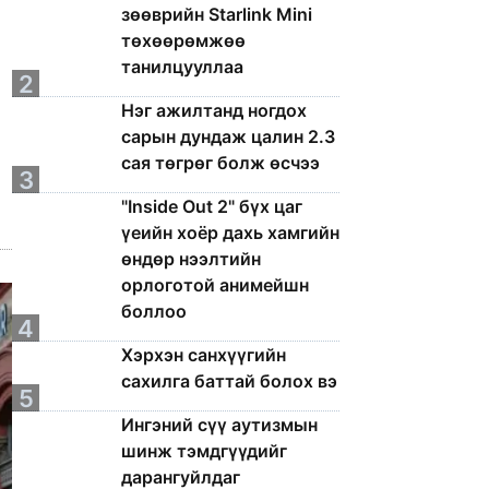
зөөврийн Starlink Mini
төхөөрөмжөө
танилцууллаа
2
Нэг ажилтанд ногдох
сарын дундаж цалин 2.3
сая төгрөг болж өсчээ
3
"Inside Out 2" бүх цаг
үеийн хоёр дахь хамгийн
өндөр нээлтийн
орлоготой анимейшн
боллоо
4
Хэрхэн санхүүгийн
сахилга баттай болох вэ
5
Ингэний сүү аутизмын
шинж тэмдгүүдийг
дарангуйлдаг