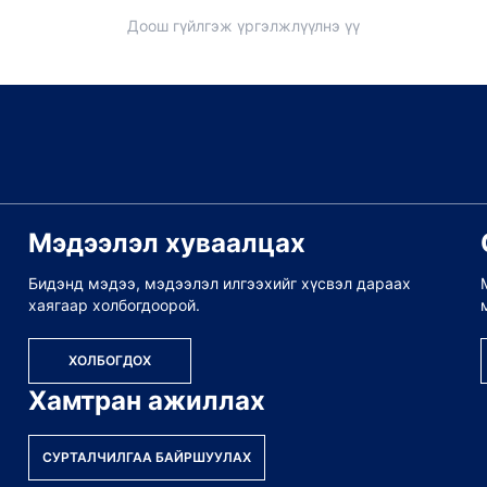
Доош гүйлгэж үргэлжлүүлнэ үү
Мэдээлэл хуваалцах
Бидэнд мэдээ, мэдээлэл илгээхийг хүсвэл дараах
хаягаар холбогдоорой.
ХОЛБОГДОХ
Хамтран ажиллах
СУРТАЛЧИЛГАА БАЙРШУУЛАХ