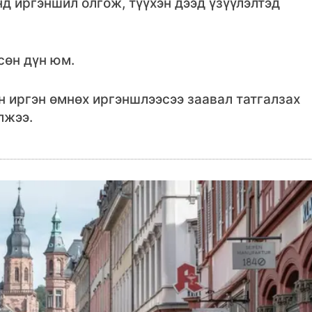
нд иргэншил олгож, түүхэн дээд үзүүлэлтэд
сөн дүн юм.
 иргэн өмнөх иргэншлээсээ заавал татгалзах
лжээ.