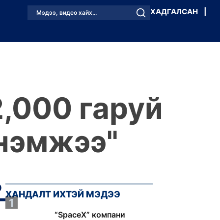
ХАДГАЛСАН
|
Мэдээ, видео хайх...
2,000 гаруй
 нэмжээ"
ХАНДАЛТ ИХТЭЙ МЭДЭЭ
1
“SpaceX” компани