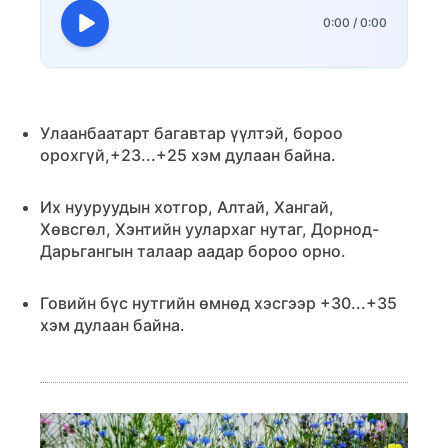
0:00
/
0:00
Улаанбаатарт багавтар үүлтэй, бороо
орохгүй,+23...+25 хэм дулаан байна.
Их нууруудын хотгор, Алтай, Хангай,
Хөвсгөл, Хэнтийн уулархаг нутаг, Дорнод-
Дарьгангын талаар аадар бороо орно.
Говийн бүс нутгийн өмнөд хэсгээр +30...+35
хэм дулаан байна.