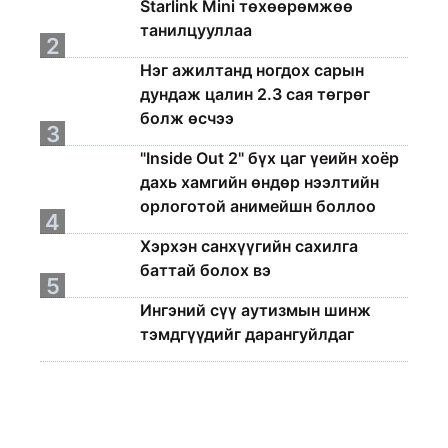
Starlink Mini төхөөрөмжөө
танилцууллаа
2
Нэг ажилтанд ногдох сарын
дундаж цалин 2.3 сая төгрөг
болж өсчээ
3
"Inside Out 2" бүх цаг үеийн хоёр
дахь хамгийн өндөр нээлтийн
орлоготой анимейшн боллоо
4
Хэрхэн санхүүгийн сахилга
баттай болох вэ
5
Ингэний сүү аутизмын шинж
тэмдгүүдийг дарангуйлдаг