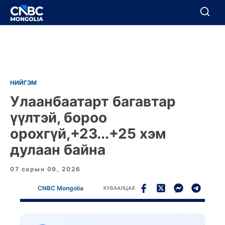
BREAKING
Цуцлах
Цуцлах
НИЙГЭМ
Улаанбаатарт багавтар
үүлтэй, бороо
орохгүй,+23...+25 хэм
дулаан байна
07 сарын 09, 2026
CNBC Mongolia
ХУВААЛЦАХ