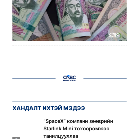
ХАНДАЛТ ИХТЭЙ МЭДЭЭ
1
“SpaceX” компани зөөврийн
Starlink Mini төхөөрөмжөө
танилцууллаа