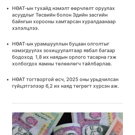
НӨАТ-ын тухайд нэмэлт өөрчлөлт оруулах
асуудлыг Төсвийн болон Эдийн засгийн
байнгын хорооны хамтарсан хуралдаанаар
хэлэлцлээ.
НӨАТ-ын урамшууллын буцаан олголтыг
нэмэгдүүлэх зохицуулалтаар явбал багаар
бодоход 1,8 их наядын орлого тасарна гэж
холбогдох яамны төлөөлөгч тайлбарлав.
НӨАТ тогтвортой өсч, 2025 оны урьдчилсан
гүйцэтгэлээр 6,2 их наяд төгрөгт хүрсэн аж.