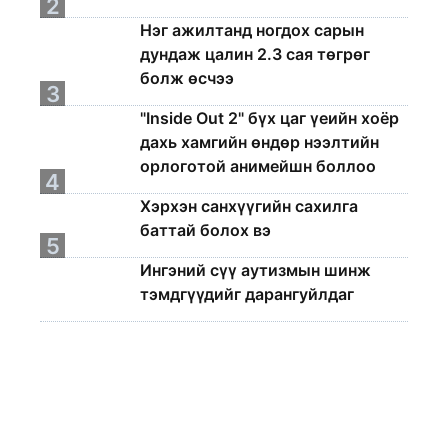
2
Нэг ажилтанд ногдох сарын
дундаж цалин 2.3 сая төгрөг
болж өсчээ
3
"Inside Out 2" бүх цаг үеийн хоёр
дахь хамгийн өндөр нээлтийн
орлоготой анимейшн боллоо
4
Хэрхэн санхүүгийн сахилга
баттай болох вэ
5
Ингэний сүү аутизмын шинж
тэмдгүүдийг дарангуйлдаг