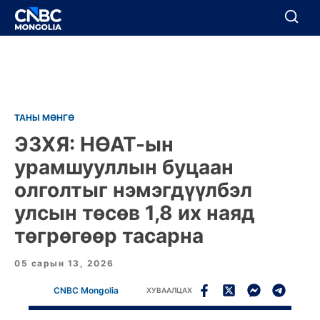
BREAKING
Цуцлах
Цуцлах
ТАНЫ МӨНГӨ
ЭЗХЯ:
НӨАТ-ын
урамшууллын буцаан
олголтыг нэмэгдүүлбэл
улсын төсөв 1,8 их наяд
төгрөгөөр тасарна
05 сарын 13, 2026
CNBC Mongolia
ХУВААЛЦАХ