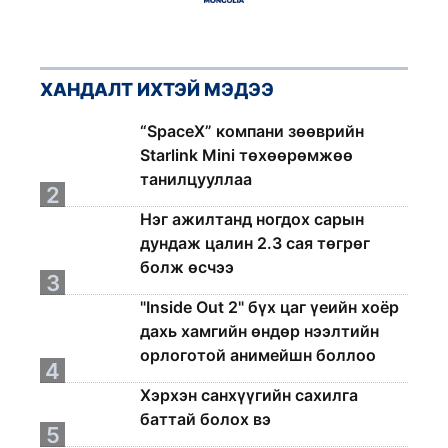
ХАНДАЛТ ИХТЭЙ МЭДЭЭ
1
“SpaceX” компани зөөврийн
Starlink Mini төхөөрөмжөө
танилцууллаа
2
Нэг ажилтанд ногдох сарын
дундаж цалин 2.3 сая төгрөг
болж өсчээ
3
"Inside Out 2" бүх цаг үеийн хоёр
дахь хамгийн өндөр нээлтийн
орлоготой анимейшн боллоо
4
Хэрхэн санхүүгийн сахилга
баттай болох вэ
5