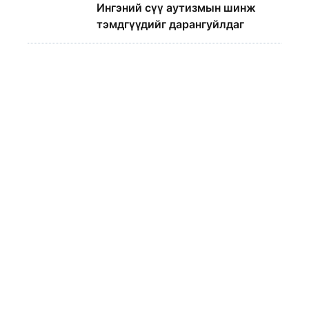
Ингэний сүү аутизмын шинж
тэмдгүүдийг дарангуйлдаг