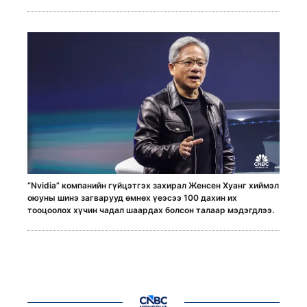
“Nvidia” компанийн гүйцэтгэх захирал Женсен Хуанг хиймэл
оюуны шинэ загварууд өмнөх үеэсээ 100 дахин их
тооцоолох хүчин чадал шаардах болсон талаар мэдэгдлээ.