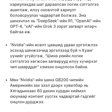
хариулахдаа шат дараалсан логик сэтгэлгээ
ашиглаж, илүү оновчтой хариулт
боловсруулах чадвартай болжээ. Энэ
шинэчлэл нь “DeepSeek”-ийн R1, “OpenAI”-ийн
GPT-4, “xAI”-ийн Grok 3 зэрэг загварт илэрч
байгаа аж.
“Nvidia”-ийн өсөлт цаашид удаан үргэлжлэх
эсэхэд шинжээчид эргэлзээд буй ч Хуанг
үүнийг үгүйсгэж, "Шинэ үеийн логик
сэтгэлгээ хөгжсөн загварууд илүү хүчирхэг
чип шаарддаг" хэмээн онцолсон байна.
Мөн “Nvidia”-ийн шинэ GB200 чипийн
Америкийн зах зээл дээрх хувилбар нь
Хятадынхаас 60 дахин хурдан хиймэл
оюунаар контент үүсгэх чадвартай гэдгийг
онцлон дурджээ.