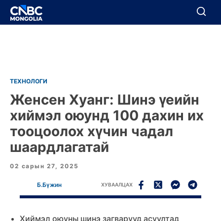
BREAKING
Цуцлах
Цуцлах
ТЕХНОЛОГИ
Женсен Хуанг: Шинэ үеийн
хиймэл оюунд 100 дахин их
тооцоолох хүчин чадал
шаардлагатай
02 сарын 27, 2025
Б.Бүжин
ХУВААЛЦАХ
Хиймэл оюуны шинэ загварууд асуултад