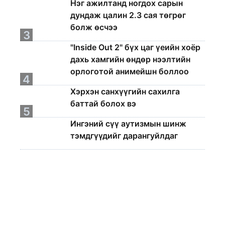
Нэг ажилтанд ногдох сарын
дундаж цалин 2.3 сая төгрөг
болж өсчээ
3
"Inside Out 2" бүх цаг үеийн хоёр
дахь хамгийн өндөр нээлтийн
орлоготой анимейшн боллоо
4
Хэрхэн санхүүгийн сахилга
баттай болох вэ
5
Ингэний сүү аутизмын шинж
тэмдгүүдийг дарангуйлдаг