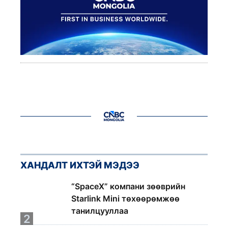
ХАНДАЛТ ИХТЭЙ МЭДЭЭ
1
“SpaceX” компани зөөврийн
Starlink Mini төхөөрөмжөө
танилцууллаа
2