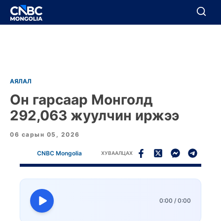
BREAKING
Цуцлах
Цуцлах
АЯЛАЛ
Он гарсаар Монголд
292,063 жуулчин иржээ
06 сарын 05, 2026
CNBC Mongolia
ХУВААЛЦАХ
0:00
/
0:00