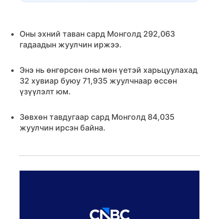
Оны эхний таван сард Монголд 292,063
гадаадын жуулчин иржээ.
Энэ нь өнгөрсөн оны мөн үетэй харьцуулахад
32 хувиар буюу 71,935 жуулчнаар өссөн
үзүүлэлт юм.
Зөвхөн тавдугаар сард Монголд 84,035
жуулчин ирсэн байна.