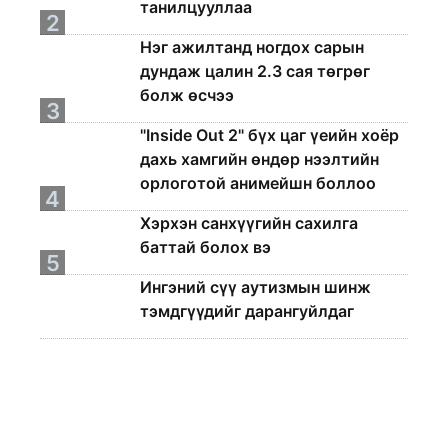
танилцууллаа
2
Нэг ажилтанд ногдох сарын
дундаж цалин 2.3 сая төгрөг
болж өсчээ
3
"Inside Out 2" бүх цаг үеийн хоёр
дахь хамгийн өндөр нээлтийн
орлоготой анимейшн боллоо
4
Хэрхэн санхүүгийн сахилга
баттай болох вэ
5
Ингэний сүү аутизмын шинж
тэмдгүүдийг дарангуйлдаг