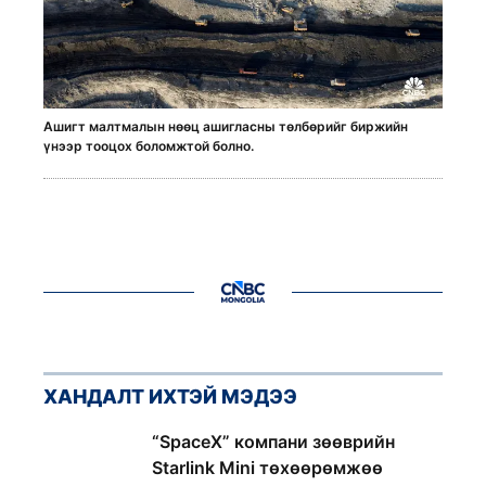
Ашигт малтмалын нөөц ашигласны төлбөрийг биржийн
үнээр тооцох боломжтой болно.
ХАНДАЛТ ИХТЭЙ МЭДЭЭ
1
“SpaceX” компани зөөврийн
Starlink Mini төхөөрөмжөө