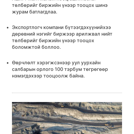
төлбөрийг биржийн үнээр тооцох шинэ
журам батлагдлаа.
Экспортлогч компани бүтээгдэхүүнийхээ
дөрөвний нэгийг биржээр арилжвал нийт
төлбөрийг биржийн үнээр тооцох
боломжтой боллоо.
Өөрчлөлт хэрэгжсэнээр уул уурхайн
салбарын орлого 100 тэрбум төгрөгөөр
нэмэгдэхээр тооцоолж байна.