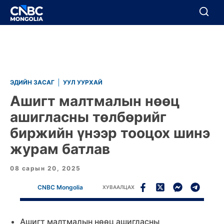
BREAKING
Цуцлах
Цуцлах
ЭДИЙН ЗАСАГ
УУЛ УУРХАЙ
Ашигт малтмалын нөөц
ашигласны төлбөрийг
биржийн үнээр тооцох шинэ
журам батлав
08 сарын 20, 2025
CNBC Mongolia
ХУВААЛЦАХ
Ашигт малтмалын нөөц ашигласны