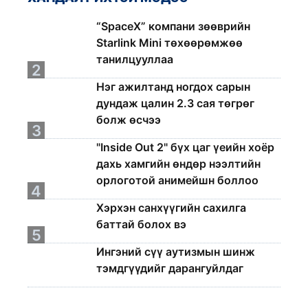
1
“SpaceX” компани зөөврийн
Starlink Mini төхөөрөмжөө
танилцууллаа
2
Нэг ажилтанд ногдох сарын
дундаж цалин 2.3 сая төгрөг
болж өсчээ
3
"Inside Out 2" бүх цаг үеийн хоёр
дахь хамгийн өндөр нээлтийн
орлоготой анимейшн боллоо
4
Хэрхэн санхүүгийн сахилга
баттай болох вэ
5
Ингэний сүү аутизмын шинж
тэмдгүүдийг дарангуйлдаг