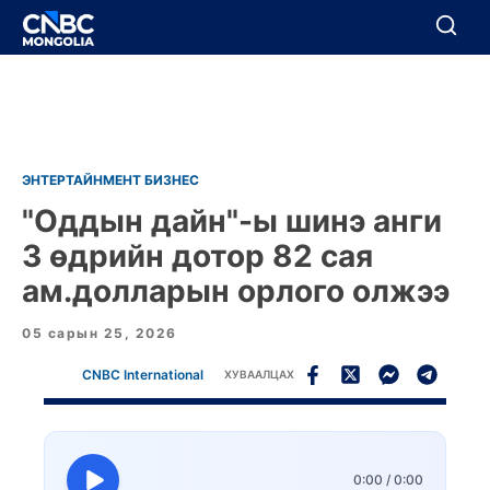
BREAKING
Цуцлах
Цуцлах
ЭНТЕРТАЙНМЕНТ БИЗНЕС
"Оддын дайн"-ы шинэ анги
3 өдрийн дотор 82 сая
ам.долларын орлого олжээ
05 сарын 25, 2026
CNBC International
ХУВААЛЦАХ
0:00
/
0:00