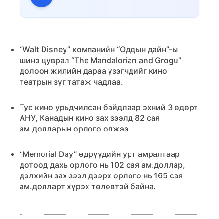
“Walt Disney” компанийн “Оддын дайн”-ы
шинэ цуврал “The Mandalorian and Grogu”
долоон жилийн дараа үзэгчдийг кино
театрын зүг татаж чадлаа.
Тус кино урьдчилсан байдлаар эхний 3 өдөрт
АНУ, Канадын кино зах зээлд 82 сая
ам.долларын орлого олжээ.
“Memorial Day” өдрүүдийн урт амралтаар
дотоод дахь орлого нь 102 сая ам.доллар,
дэлхийн зах зээл дээрх орлого нь 165 сая
ам.долларт хүрэх төлөвтэй байна.