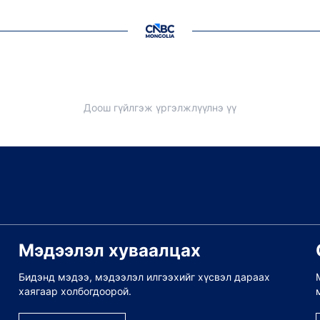
Доош гүйлгэж үргэлжлүүлнэ үү
Мэдээлэл хуваалцах
Бидэнд мэдээ, мэдээлэл илгээхийг хүсвэл дараах
хаягаар холбогдоорой.