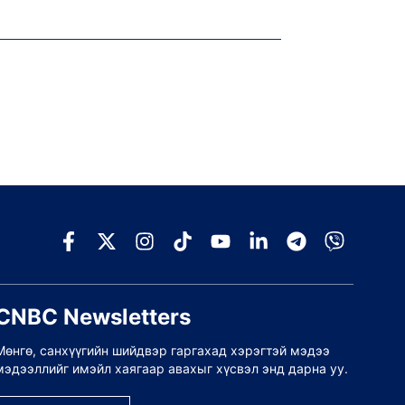
CNBC Newsletters
Мөнгө, санхүүгийн шийдвэр гаргахад хэрэгтэй мэдээ
мэдээллийг имэйл хаягаар авахыг хүсвэл энд дарна уу.