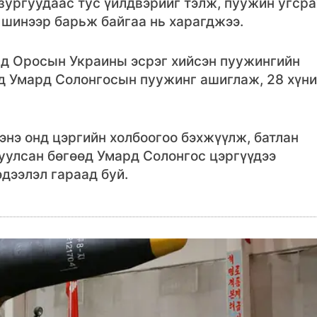
зургуудаас тус үйлдвэрийг тэлж, пуужин угсра
 шинээр барьж байгаа нь харагджээ.
нд Оросын Украины эсрэг хийсэн пуужингийн
д Умард Солонгосын пуужинг ашиглаж, 28 хүн
энэ онд цэргийн холбоогоо бэхжүүлж, батлан
уулсан бөгөөд Умард Солонгос цэргүүдээ
эдээлэл гараад буй.