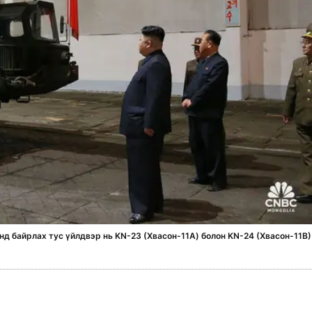
д байрлах тус үйлдвэр нь KN-23 (Хвасон-11А) болон KN-24 (Хвасон-11B)