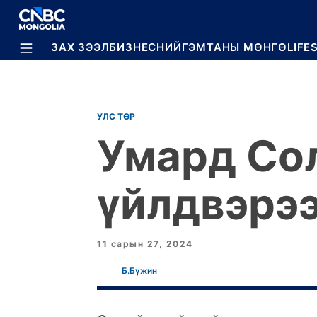
BREAKING
ЗАХ ЗЭЭЛ
БИЗНЕС
НИЙГЭМ
ТАНЫ МӨНГӨ
LIFE
УЛС ТӨР
Умард Со
үйлдвэрээ
11 сарын 27, 2024
Б.Бүжин