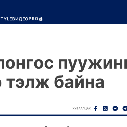
PRO
STYLE
ВИДЕО
лонгос пуужин
 тэлж байна
ХУВААЛЦАХ