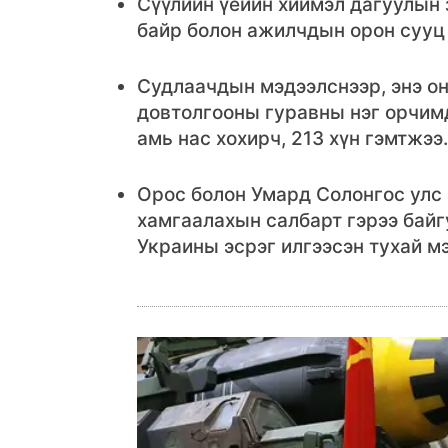
Cүүлийн үеийн хиймэл дагуулын 
байр болон ажилчдын орон сууц
Судлаачдын мэдээлснээр, энэ о
довтолгооны гуравны нэг орчим
амь нас хохирч, 213 хүн гэмтжээ.
Орос болон Умард Солонгос улс 
хамгаалахын салбарт гэрээ байг
Украины эсрэг илгээсэн тухай м