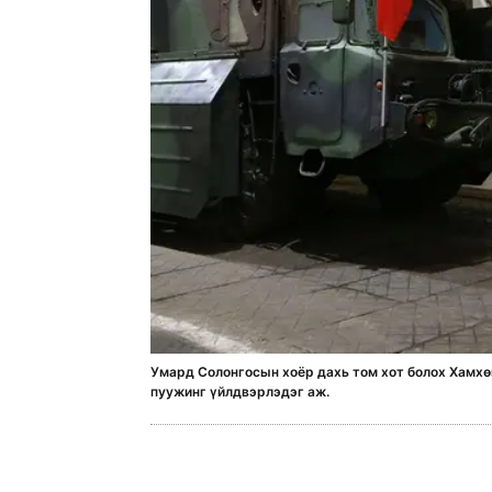
Умард Солонгосын хоёр дахь том хот болох Хамхөн
пуужинг үйлдвэрлэдэг аж.