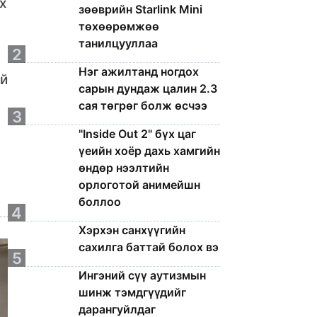
х
зөөврийн Starlink Mini
төхөөрөмжөө
танилцууллаа
2
Нэг ажилтанд ногдох
ий
сарын дундаж цалин 2.3
сая төгрөг болж өсчээ
3
"Inside Out 2" бүх цаг
үеийн хоёр дахь хамгийн
өндөр нээлтийн
орлоготой анимейшн
боллоо
4
Хэрхэн санхүүгийн
сахилга баттай болох вэ
5
Ингэний сүү аутизмын
шинж тэмдгүүдийг
дарангуйлдаг