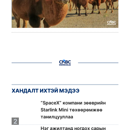
ХАНДАЛТ ИХТЭЙ МЭДЭЭ
1
“SpaceX” компани зөөврийн
Starlink Mini төхөөрөмжөө
танилцууллаа
2
Нэг ажилтанд ногдох сарын