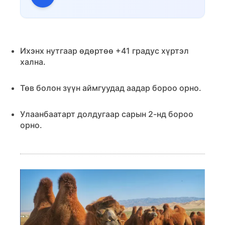
Ихэнх нутгаар өдөртөө +41 градус хүртэл
хална.
Төв болон зүүн аймгуудад аадар бороо орно.
Улаанбаатарт долдугаар сарын 2-нд бороо
орно.