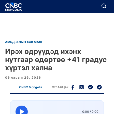
BREAKING
Цуцлах
Цуцлах
АМЬДРАЛЫН ХЭВ МАЯГ
Ирэх өдрүүдэд ихэнх
нутгаар өдөртөө +41 градус
хүртэл хална
06 сарын 29, 2026
CNBC Mongolia
ХУВААЛЦАХ
0:00
/
0:00