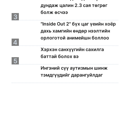
дундаж цалин 2.3 сая төгрөг
болж өсчээ
3
"Inside Out 2" бүх цаг үеийн хоёр
дахь хамгийн өндөр нээлтийн
орлоготой анимейшн боллоо
4
Хэрхэн санхүүгийн сахилга
баттай болох вэ
5
Ингэний сүү аутизмын шинж
тэмдгүүдийг дарангуйлдаг