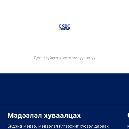
Доош гүйлгэж үргэлжлүүлнэ үү
Мэдээлэл хуваалцах
Бидэнд мэдээ, мэдээлэл илгээхийг хүсвэл дараах