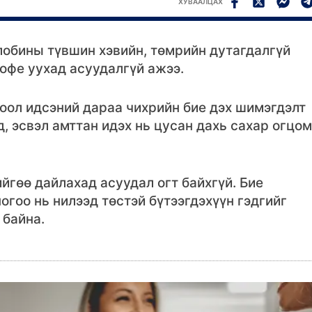
ХУВААЛЦАХ
лобины түвшин хэвийн, төмрийн дутагдалгүй
офе уухад асуудалгүй ажээ.
хоол идсэний дараа чихрийн бие дэх шимэгдэлт
, эсвэл амттан идэх нь цусан дахь сахар огцом
гөө дайлахад асуудал огт байхгүй. Бие
огоо нь нилээд төстэй бүтээгдэхүүн гэдгийг
 байна.