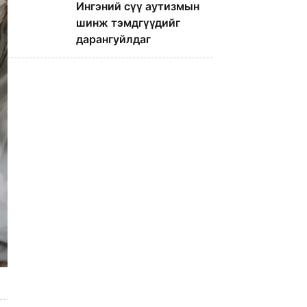
Ингэний сүү аутизмын
шинж тэмдгүүдийг
дарангуйлдаг