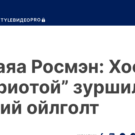
PRO
STYLE
ВИДЕО
яа Росмэн: Хо
риотой” зурши
ий ойлголт