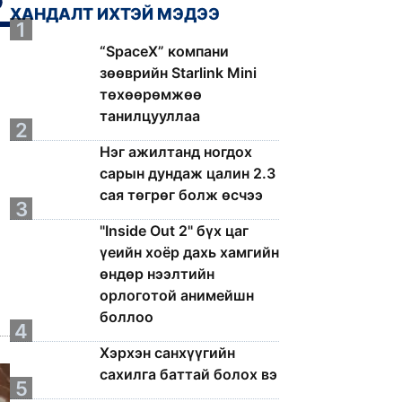
ХАНДАЛТ ИХТЭЙ МЭДЭЭ
1
“SpaceX” компани
зөөврийн Starlink Mini
төхөөрөмжөө
танилцууллаа
2
Нэг ажилтанд ногдох
сарын дундаж цалин 2.3
сая төгрөг болж өсчээ
3
"Inside Out 2" бүх цаг
үеийн хоёр дахь хамгийн
өндөр нээлтийн
орлоготой анимейшн
боллоо
4
Хэрхэн санхүүгийн
сахилга баттай болох вэ
5