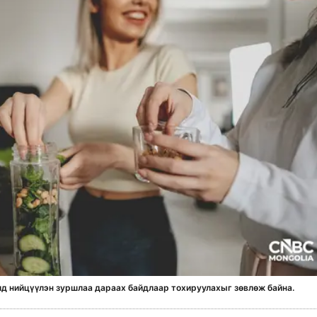
д нийцүүлэн зуршлаа дараах байдлаар тохируулахыг зөвлөж байна.