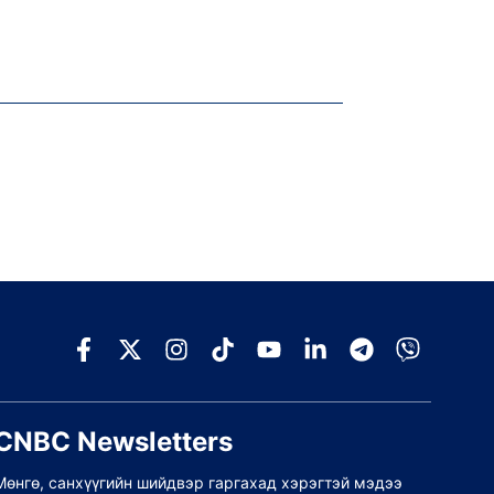
CNBC Newsletters
Мөнгө, санхүүгийн шийдвэр гаргахад хэрэгтэй мэдээ