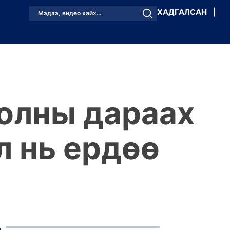
ХАДГАЛСАН
|
Мэдээ, видео хайх...
олны дараах
л нь ердөө