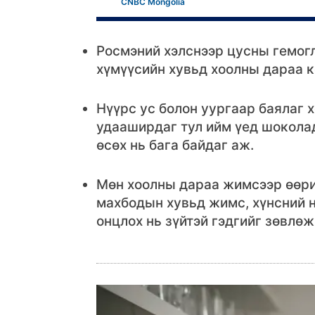
CNBC Mongolia
Росмэний хэлснээр цусны гемог
хүмүүсийн хувьд хоолны дараа к
Нүүрс ус болон уургаар баялаг 
удааширдаг тул ийм үед шоколад
өсөх нь бага байдаг аж.
Мөн хоолны дараа жимсээр өөрий
махбодын хувьд жимс, хүнсний н
онцлох нь зүйтэй гэдгийг зөвлөж