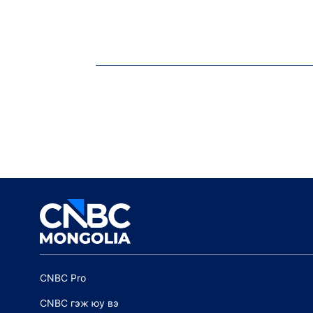
CNBC Pro
CNBC гэж юу вэ