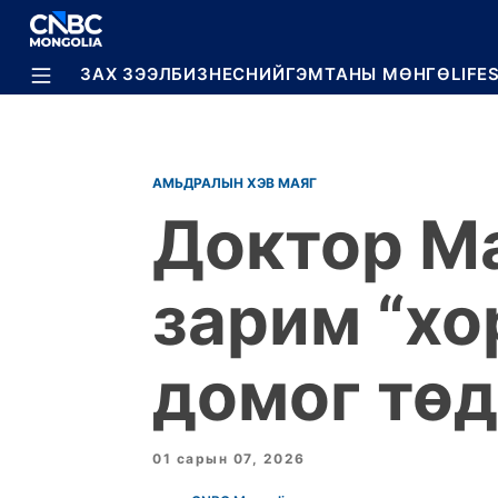
BREAKING
ЗАХ ЗЭЭЛ
БИЗНЕС
НИЙГЭМ
ТАНЫ МӨНГӨ
LIFE
АМЬДРАЛЫН ХЭВ МАЯГ
Доктор Ма
зарим “хо
домог төд
01 сарын 07, 2026