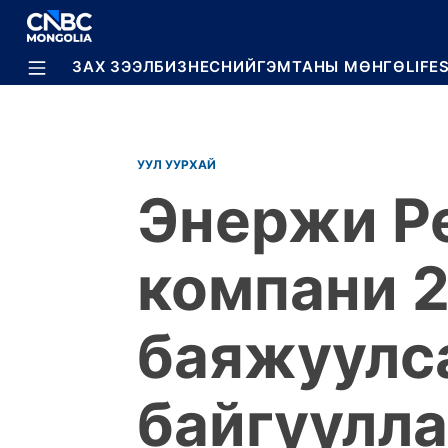
BREAKING
ЗАХ ЗЭЭЛ
БИЗНЕС
НИЙГЭМ
ТАНЫ МӨНГӨ
LIFE
УУЛ УУРХАЙ
Энержи Р
компани 2
баяжуулса
байгуулл