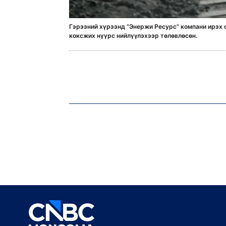
Гэрээний хүрээнд “Энержи Ресурс” компани ирэх о
коксжих нүүрс нийлүүлэхээр төлөвлөсөн.