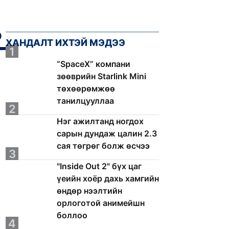
ХАНДАЛТ ИХТЭЙ МЭДЭЭ
1
“SpaceX” компани
зөөврийн Starlink Mini
төхөөрөмжөө
танилцууллаа
2
Нэг ажилтанд ногдох
сарын дундаж цалин 2.3
сая төгрөг болж өсчээ
3
"Inside Out 2" бүх цаг
үеийн хоёр дахь хамгийн
өндөр нээлтийн
орлоготой анимейшн
боллоо
4