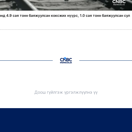
нд 4.9 сая тонн баяжуулсан коксжих нүүрс, 1.0 сая тонн баяжуулсан сул
Доош гүйлгэж үргэлжлүүлнэ үү