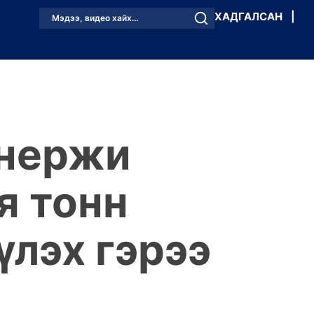
ХАДГАЛСАН
|
Мэдээ, видео хайх...
Энержи
я тонн
үлэх гэрээ