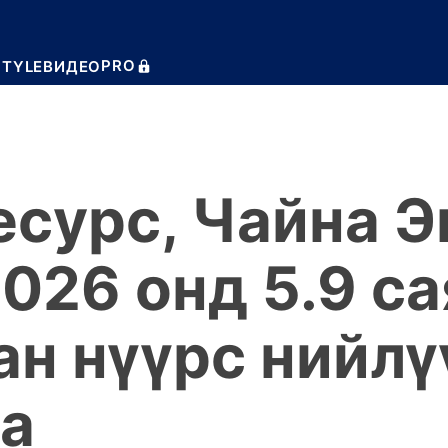
PRO
STYLE
ВИДЕО
есурс, Чайна 
026 онд 5.9 са
н нүүрс нийлү
аа