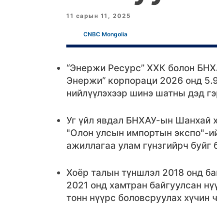
11 сарын 11, 2025
CNBC Mongolia
“Энержи Ресурс” ХХК болон БНХ
Энержи” корпораци 2026 онд 5.
нийлүүлэхээр шинэ шатны дэд гэ
Уг үйл явдал БНХАУ-ын Шанхай х
"Олон улсын импортын экспо"-и
ажиллагаа улам гүнзгийрч буйг 
Хоёр талын түншлэл 2018 онд ба
2021 онд хамтран байгуулсан нү
тонн нүүрс боловсруулах хүчин 