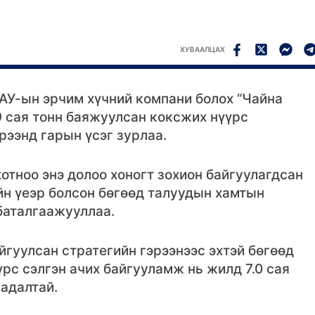
ХУВААЛЦАХ
АУ-ын эрчим хүчний компани болох “Чайна
9 сая тонн баяжуулсан коксжих нүүрс
рээнд гарын үсэг зурлаа.
отноо энэ долоо хоногт зохион байгуулагдсан
йн үеэр болсон бөгөөд талуудын хамтын
баталгаажууллаа.
йгуулсан стратегийн гэрээнээс эхтэй бөгөөд
үрс сэлгэн ачих байгууламж нь жилд 7.0 сая
чадалтай.