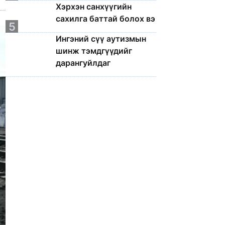
Хэрхэн санхүүгийн
сахилга баттай болох вэ
5
Ингэний сүү аутизмын
шинж тэмдгүүдийг
дарангуйлдаг