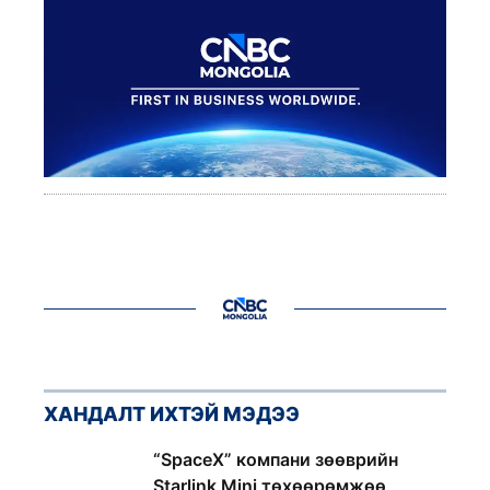
ХАНДАЛТ ИХТЭЙ МЭДЭЭ
1
“SpaceX” компани зөөврийн
Starlink Mini төхөөрөмжөө