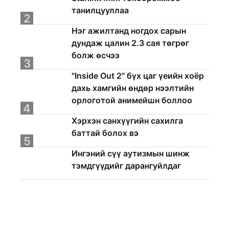
танилцууллаа
2
Нэг ажилтанд ногдох сарын
дундаж цалин 2.3 сая төгрөг
болж өсчээ
3
"Inside Out 2" бүх цаг үеийн хоёр
дахь хамгийн өндөр нээлтийн
орлоготой анимейшн боллоо
4
Хэрхэн санхүүгийн сахилга
баттай болох вэ
5
Ингэний сүү аутизмын шинж
тэмдгүүдийг дарангуйлдаг