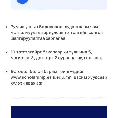
Румын улсын Боловсрол, судалгааны яам
монголчуудад зориулсан тэтгэлгийн сонгон
шалгаруулалтаа зарлалаа.
10 тэтгэлгийрг бакалаврын түвшинд 5,
магистрт 3, докторт 2 суралцагчид олгоно.
Өргөдөл болон баримт бичгүүдийг
www.scholarship.esis.edu.mn цахим хуудсаар
хүлээн авах аж.