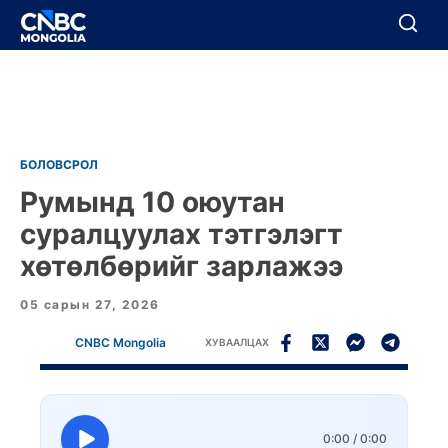
BREAKING
Цуцлах
Цуцлах
БОЛОВСРОЛ
Румынд 10 оюутан
суралцуулах тэтгэлэгт
хөтөлбөрийг зарлажээ
05 сарын 27, 2026
CNBC Mongolia
ХУВААЛЦАХ
0:00
/
0:00