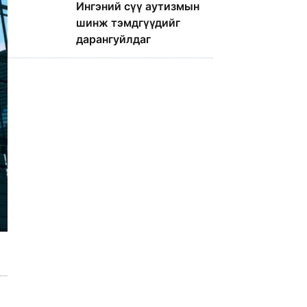
Ингэний сүү аутизмын
шинж тэмдгүүдийг
дарангуйлдаг