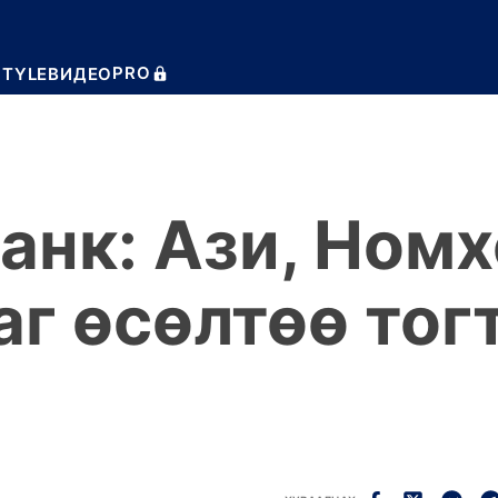
PRO
STYLE
ВИДЕО
анк: Ази, Ном
аг өсөлтөө тог