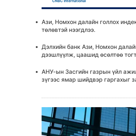
CNBC International
Ази, Номхон далайн голлох инде
төлөвтэй нээгдлээ.
Дэлхийн банк Ази, Номхон далай
дээшлүүлж, цаашид өсөлтөө тогт
АНУ-ын Засгийн газрын үйл ажи
зүгээс ямар шийдвэр гаргахыг з