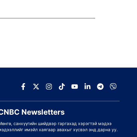
CNBC Newsletters
Мөнгө, санхүүгийн шийдвэр гаргахад хэрэгтэй мэдээ
мэдээллийг имэйл хаягаар авахыг хүсвэл энд дарна уу.