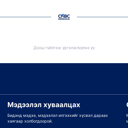
Доош гүйлгэж үргэлжлүүлнэ үү
Мэдээлэл хуваалцах
Бидэнд мэдээ, мэдээлэл илгээхийг хүсвэл дараах
хаягаар холбогдоорой.