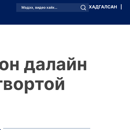
ХАДГАЛСАН
|
Мэдээ, видео хайх...
хон далайн
твортой