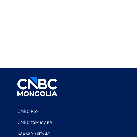
CNBC Pro
CNBC гэж юу вэ
Карьер хөгжил