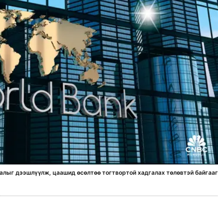
лалыг дээшлүүлж, цаашид өсөлтөө тогтвортой хадгалах төлөвтэй байгааг