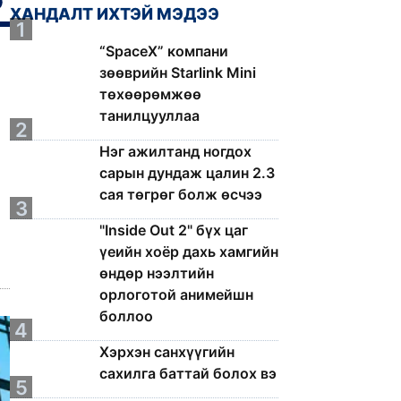
ХАНДАЛТ ИХТЭЙ МЭДЭЭ
1
“SpaceX” компани
зөөврийн Starlink Mini
төхөөрөмжөө
танилцууллаа
2
Нэг ажилтанд ногдох
сарын дундаж цалин 2.3
сая төгрөг болж өсчээ
3
"Inside Out 2" бүх цаг
үеийн хоёр дахь хамгийн
өндөр нээлтийн
орлоготой анимейшн
боллоо
4
Хэрхэн санхүүгийн
сахилга баттай болох вэ
5