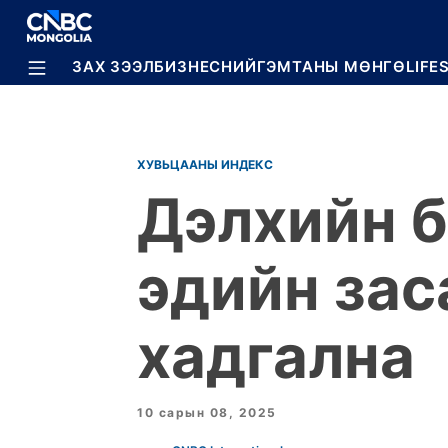
BREAKING
ЗАХ ЗЭЭЛ
БИЗНЕС
НИЙГЭМ
ТАНЫ МӨНГӨ
LIFE
ХУВЬЦААНЫ ИНДЕКС
Дэлхийн б
эдийн зас
хадгална
10 сарын 08, 2025