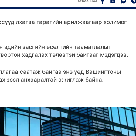
ХУВААЛЦАХ
ксүүд лхагва гарагийн арилжаагаар холимог
н эдийн засгийн өсөлтийн таамаглалыг
вортой хадгалах төлөвтэй байгааг мэдэгдэв.
ллагаа саатаж байгаа энэ үед Вашингтоны
ах зээл анхааралтай ажиглаж байна.