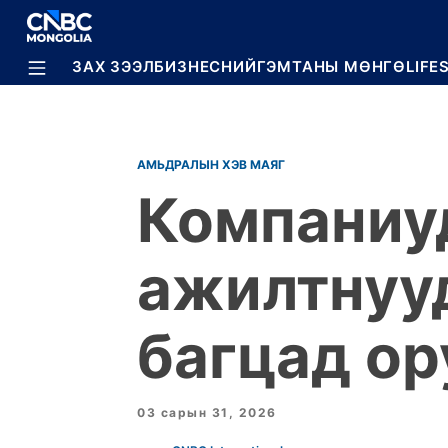
BREAKING
ЗАХ ЗЭЭЛ
БИЗНЕС
НИЙГЭМ
ТАНЫ МӨНГӨ
LIFE
АМЬДРАЛЫН ХЭВ МАЯГ
Компаниу
ажилтнуу
багцад ор
03 сарын 31, 2026