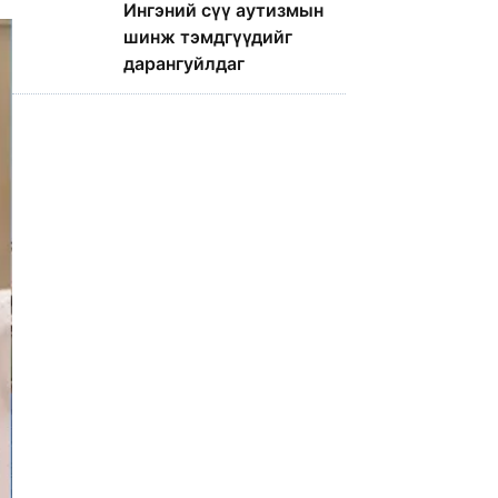
Ингэний сүү аутизмын
шинж тэмдгүүдийг
дарангуйлдаг