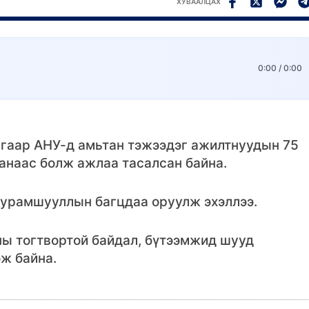
ХУВААЛЦАХ
0:00
/
0:00
гаар АНУ-д амьтан тэжээдэг ажилтнуудын 75
аанаас болж ажлаа тасалсан байна.
 урамшууллын багцдаа оруулж эхэллээ.
ы тогтвортой байдал, бүтээмжид шууд
ж байна.