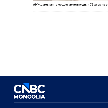
АНУ-д амьтан тэжээдэг ажилтнуудын 75 хувь нь с