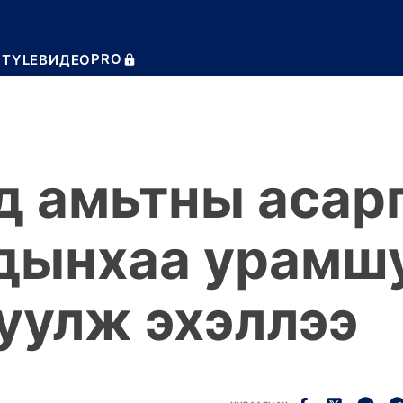
PRO
STYLE
ВИДЕО
д амьтны асар
дынхаа урамш
уулж эхэллээ