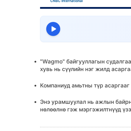
CNBC International
"Wagmo" байгууллагын судалгаа
хувь нь сүүлийн нэг жилд асарг
Компаниуд амьтны түр асаргааг
Энэ урамшуулал нь ажлын байрн
нөлөөлнө гэж мэргэжилтнүүд үзэ