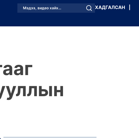
ХАДГАЛСАН
|
Мэдээ, видео хайх...
гааг
ууллын