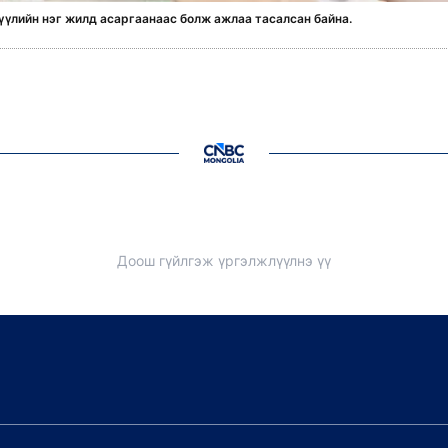
үүлийн нэг жилд асаргаанаас болж ажлаа тасалсан байна.
Доош гүйлгэж үргэлжлүүлнэ үү