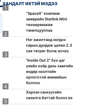
ХАНДАЛТ ИХТЭЙ МЭДЭЭ
1
“SpaceX” компани
зөөврийн Starlink Mini
төхөөрөмжөө
танилцууллаа
2
Нэг ажилтанд ногдох
сарын дундаж цалин 2.3
сая төгрөг болж өсчээ
3
"Inside Out 2" бүх цаг
үеийн хоёр дахь хамгийн
өндөр нээлтийн
орлоготой анимейшн
боллоо
4
Хэрхэн санхүүгийн
сахилга баттай болох вэ
5