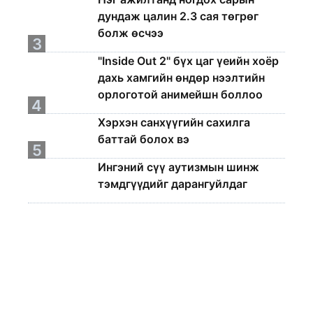
дундаж цалин 2.3 сая төгрөг
болж өсчээ
3
"Inside Out 2" бүх цаг үеийн хоёр
дахь хамгийн өндөр нээлтийн
орлоготой анимейшн боллоо
4
Хэрхэн санхүүгийн сахилга
баттай болох вэ
5
Ингэний сүү аутизмын шинж
тэмдгүүдийг дарангуйлдаг