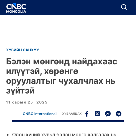
BREAKING
Цуцлах
Цуцлах
ХУВИЙН САНХҮҮ
Бэлэн мөнгөнд найдахаас
илүүтэй, хөрөнгө
оруулалтыг чухалчлах нь
зүйтэй
11 сарын 25, 2025
CNBC International
ХУВААЛЦАХ
Олон хүний хувьд бэлэн мөнгө хадгалах нь