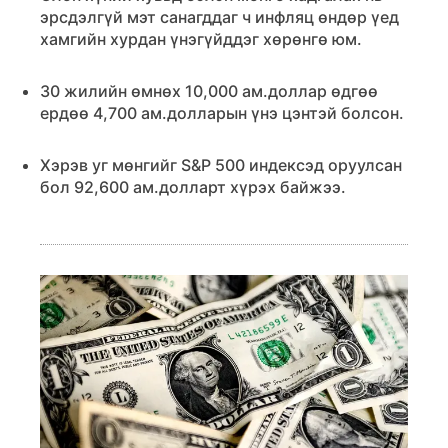
эрсдэлгүй мэт санагддаг ч инфляц өндөр үед
хамгийн хурдан үнэгүйддэг хөрөнгө юм.
30 жилийн өмнөх 10,000 ам.доллар өдгөө
ердөө 4,700 ам.долларын үнэ цэнтэй болсон.
Хэрэв уг мөнгийг S&P 500 индексэд оруулсан
бол 92,600 ам.долларт хүрэх байжээ.