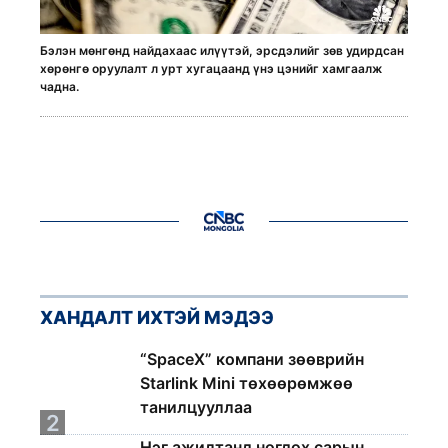
Бэлэн мөнгөнд найдахаас илүүтэй, эрсдэлийг зөв удирдсан
хөрөнгө оруулалт л урт хугацаанд үнэ цэнийг хамгаалж
чадна.
ХАНДАЛТ ИХТЭЙ МЭДЭЭ
1
“SpaceX” компани зөөврийн
Starlink Mini төхөөрөмжөө
танилцууллаа
2
Нэг ажилтанд ногдох сарын