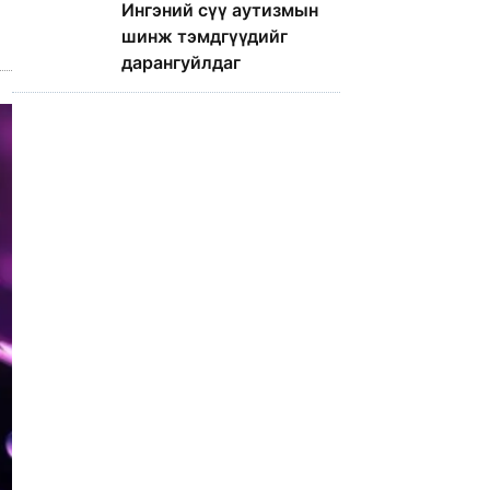
Ингэний сүү аутизмын
шинж тэмдгүүдийг
дарангуйлдаг