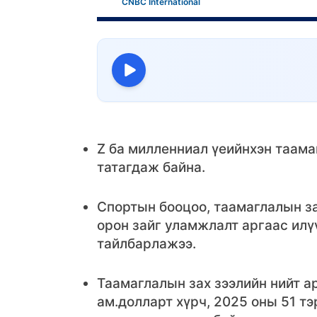
CNBC International
Z ба милленниал үеийнхэн таама
татагдаж байна.
Спортын бооцоо, таамаглалын за
орон зайг уламжлалт аргаас илү
тайлбарлажээ.
Таамаглалын зах зээлийн нийт 
ам.долларт хүрч, 2025 оны 51 т