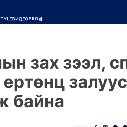
PRO
STYLE
ВИДЕО
ын зах зээл, 
 ертөнц залуу
ж байна