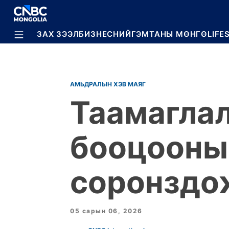
BREAKING
ЗАХ ЗЭЭЛ
БИЗНЕС
НИЙГЭМ
ТАНЫ МӨНГӨ
LIFE
АМЬДРАЛЫН ХЭВ МАЯГ
Таамаглал
бооцооны
соронздо
05 сарын 06, 2026