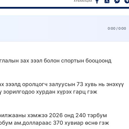
ХУВААЛЦАХ
0:00
/
0:00
глалын зах зээл болон спортын бооцоонд
х зээлд оролцогч залуусын 73 хувь нь энэхүү
ү зорилгодоо хурдан хүрэх гарц гэж
арилжааны хэмжээ 2026 онд 240 тэрбум
эрбум ам.доллараас 370 хувиар өснө гэж