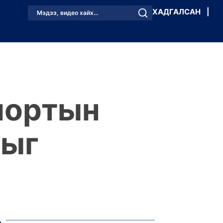
ХАДГАЛСАН
|
Мэдээ, видео хайх...
спортын
сыг