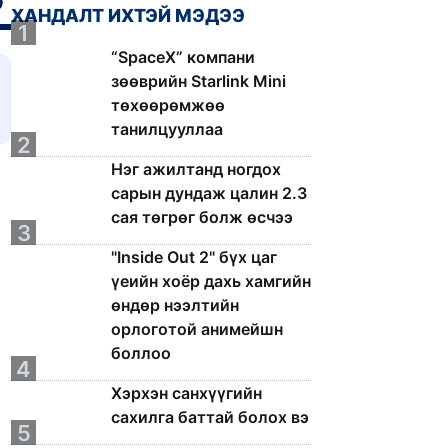
ХАНДАЛТ ИХТЭЙ МЭДЭЭ
1
“SpaceX” компани
зөөврийн Starlink Mini
төхөөрөмжөө
танилцууллаа
2
Нэг ажилтанд ногдох
сарын дундаж цалин 2.3
сая төгрөг болж өсчээ
3
"Inside Out 2" бүх цаг
үеийн хоёр дахь хамгийн
өндөр нээлтийн
орлоготой анимейшн
боллоо
4
Хэрхэн санхүүгийн
сахилга баттай болох вэ
5