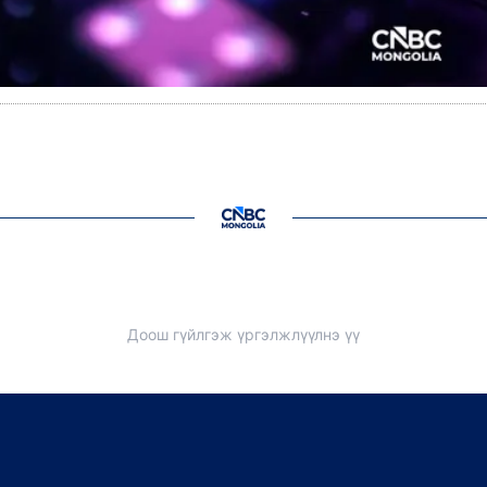
Доош гүйлгэж үргэлжлүүлнэ үү