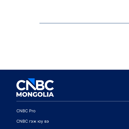
CNBC Pro
CNBC гэж юу вэ