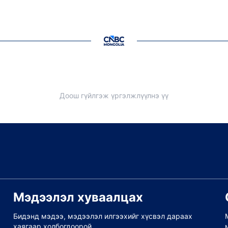
Доош гүйлгэж үргэлжлүүлнэ үү
Мэдээлэл хуваалцах
Бидэнд мэдээ, мэдээлэл илгээхийг хүсвэл дараах
хаягаар холбогдоорой.