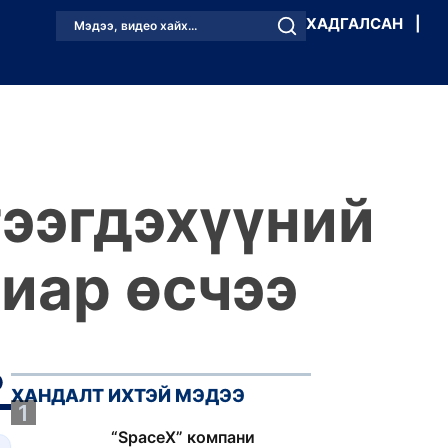
ХАДГАЛСАН
|
Мэдээ, видео хайх...
тээгдэхүүний
виар өсчээ
ХАНДАЛТ ИХТЭЙ МЭДЭЭ
1
“SpaceX” компани