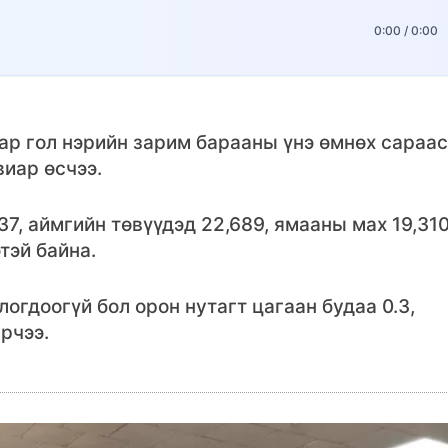
0:00
/
0:00
ар гол нэрийн зарим барааны үнэ өмнөх сараас
виар өсчээ.
7, аймгийн төвүүдэд 22,689, ямааны мах 19,310
этэй байна.
логдоогүй бол орон нутагт цагаан будаа 0.3,
урчээ.