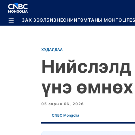
BREAKING
ЗАХ ЗЭЭЛ
БИЗНЕС
НИЙГЭМ
ТАНЫ МӨНГӨ
LIFE
ХУДАЛДАА
Нийслэлд 
үнэ өмнөх
05 сарын 06, 2026
CNBC Mongolia