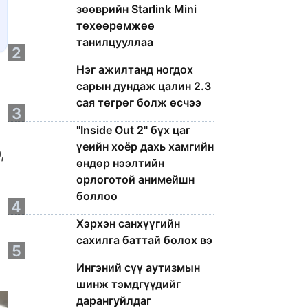
зөөврийн Starlink Mini
төхөөрөмжөө
танилцууллаа
2
Нэг ажилтанд ногдох
сарын дундаж цалин 2.3
сая төгрөг болж өсчээ
3
"Inside Out 2" бүх цаг
үеийн хоёр дахь хамгийн
,
өндөр нээлтийн
орлоготой анимейшн
боллоо
4
Хэрхэн санхүүгийн
сахилга баттай болох вэ
5
Ингэний сүү аутизмын
шинж тэмдгүүдийг
дарангуйлдаг