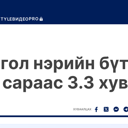
PRO
STYLE
ВИДЕО
гол нэрийн бү
 сараас 3.3 ху
ХУВААЛЦАХ