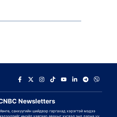
CNBC Newsletters
Мөнгө, санхүүгийн шийдвэр гаргахад хэрэгтэй мэдээ
мэдээллийг имэйл хаягаар авахыг хүсвэл энд дарна уу.