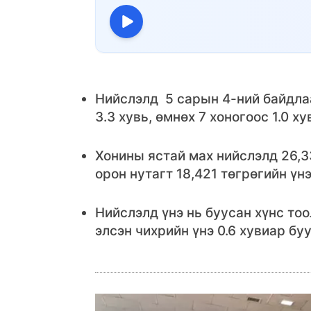
Нийслэлд 5 сарын 4-ний байдла
3.3 хувь, өмнөх 7 хоногоос 1.0 ху
Хонины ястай мах нийслэлд 26,33
орон нутагт 18,421 төгрөгийн үн
Нийслэлд үнэ нь буусан хүнс тоо
элсэн чихрийн үнэ 0.6 хувиар бу