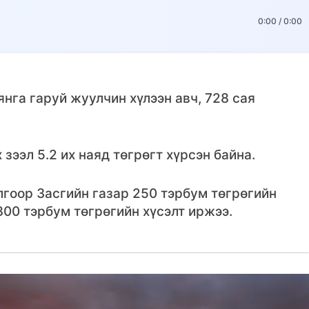
0:00
/
0:00
нга гаруй жуулчин хүлээн авч, 728 сая
ээл 5.2 их наяд төгрөгт хүрсэн байна.
гоор Засгийн газар 250 тэрбум төгрөгийн
800 тэрбум төгрөгийн хүсэлт иржээ.