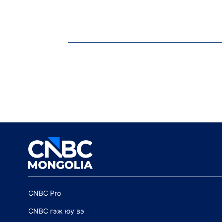
CNBC Pro
CNBC гэж юу вэ