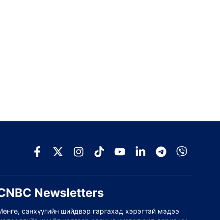
CNBC Newsletters
Мөнгө, санхүүгийн шийдвэр гаргахад хэрэгтэй мэдээ