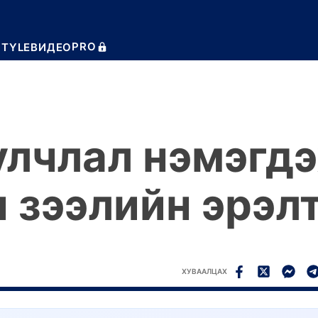
PRO
STYLE
ВИДЕО
лчлал нэмэгдэ
 зээлийн эрэлт
ХУВААЛЦАХ