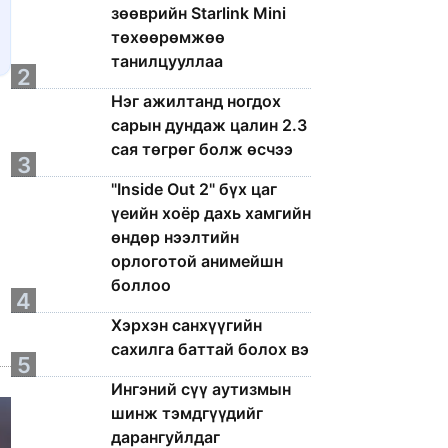
зөөврийн Starlink Mini
төхөөрөмжөө
танилцууллаа
2
Нэг ажилтанд ногдох
сарын дундаж цалин 2.3
сая төгрөг болж өсчээ
3
"Inside Out 2" бүх цаг
үеийн хоёр дахь хамгийн
өндөр нээлтийн
орлоготой анимейшн
боллоо
4
Хэрхэн санхүүгийн
сахилга баттай болох вэ
5
Ингэний сүү аутизмын
шинж тэмдгүүдийг
дарангуйлдаг