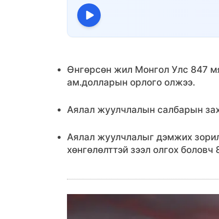
Өнгөрсөн жил Монгол Улс 847 мя
ам.долларын орлого олжээ.
Аялал жуулчлалын салбарын зах з
Аялал жуулчлалыг дэмжих зорил
хөнгөлөлттэй зээл олгох боловч 