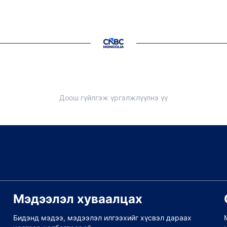
Доош гүйлгэж үргэлжлүүлнэ үү
Мэдээлэл хуваалцах
Бидэнд мэдээ, мэдээлэл илгээхийг хүсвэл дараах