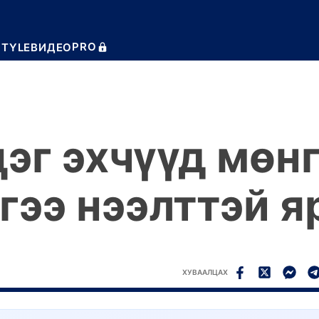
PRO
STYLE
ВИДЕО
эг эхчүүд мөн
гээ нээлттэй 
ХУВААЛЦАХ