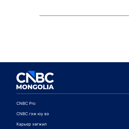
CNBC Pro
CNBC гэж юу вэ
Карьер хөгжил