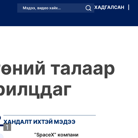
ХАДГАЛСАН
|
Мэдээ, видео хайх...
гөний талаар
ярилцдаг
ХАНДАЛТ ИХТЭЙ МЭДЭЭ
1
“SpaceX” компани