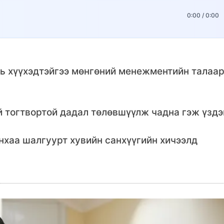
0:00
/
0:00
нь хүүхэдтэйгээ мөнгөний менежментийн талаа
й тогтвортой дадал төлөвшүүлж чадна гэж үздэг
нхаа шалгуурт хувийн санхүүгийн хичээлд