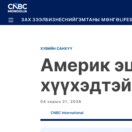
BREAKING
ЗАХ ЗЭЭЛ
БИЗНЕС
НИЙГЭМ
ТАНЫ МӨНГӨ
LIFE
ХУВИЙН САНХҮҮ
Америк эц
хүүхэдтэй
04 сарын 21, 2026
CNBC International