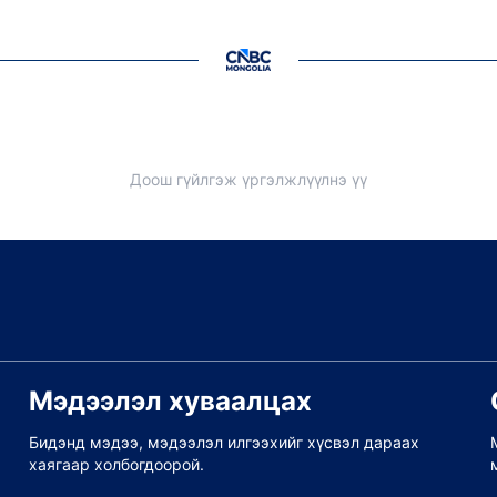
Доош гүйлгэж үргэлжлүүлнэ үү
Мэдээлэл хуваалцах
Бидэнд мэдээ, мэдээлэл илгээхийг хүсвэл дараах
хаягаар холбогдоорой.