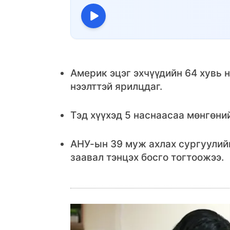
Америк эцэг эхчүүдийн 64 хувь 
нээлттэй ярилцдаг.
Тэд хүүхэд 5 наснаасаа мөнгөни
АНУ-ын 39 муж ахлах сургуулий
заавал тэнцэх босго тогтоожээ.