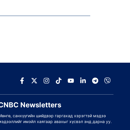
CNBC Newsletters
Мөнгө, санхүүгийн шийдвэр гаргахад хэрэгтэй мэдээ
мэдээллийг имэйл хаягаар авахыг хүсвэл энд дарна уу.