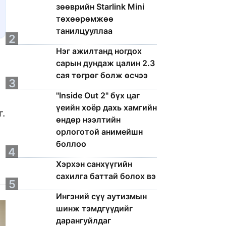
зөөврийн Starlink Mini
төхөөрөмжөө
танилцууллаа
2
Нэг ажилтанд ногдох
сарын дундаж цалин 2.3
р
сая төгрөг болж өсчээ
3
"Inside Out 2" бүх цаг
үеийн хоёр дахь хамгийн
.
өндөр нээлтийн
орлоготой анимейшн
боллоо
4
Хэрхэн санхүүгийн
сахилга баттай болох вэ
5
Ингэний сүү аутизмын
шинж тэмдгүүдийг
дарангуйлдаг