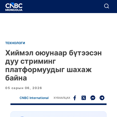
BREAKING
Цуцлах
Цуцлах
ТЕХНОЛОГИ
Хиймэл оюунаар бүтээсэн
дуу стриминг
платформуудыг шахаж
байна
05 сарын 06, 2026
CNBC International
ХУВААЛЦАХ