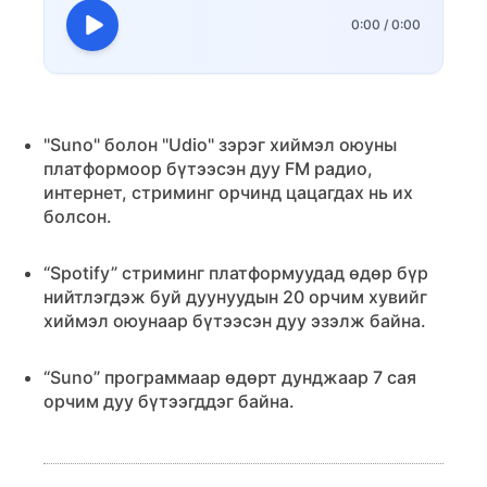
0:00
/
0:00
"Suno" болон "Udio" зэрэг хиймэл оюуны
платформоор бүтээсэн дуу FM радио,
интернет, стриминг орчинд цацагдах нь их
болсон.
“Spotify” стриминг платформуудад өдөр бүр
нийтлэгдэж буй дуунуудын 20 орчим хувийг
хиймэл оюунаар бүтээсэн дуу эзэлж байна.
“Suno” программаар өдөрт дунджаар 7 сая
орчим дуу бүтээгддэг байна.