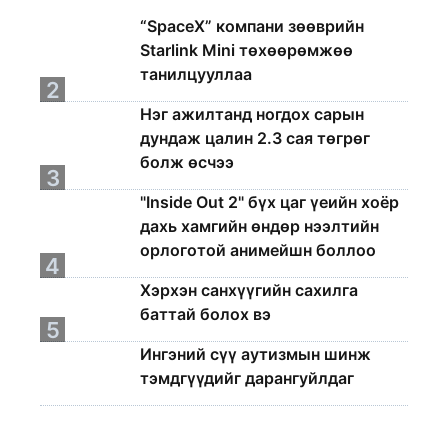
1
“SpaceX” компани зөөврийн
Starlink Mini төхөөрөмжөө
танилцууллаа
2
Нэг ажилтанд ногдох сарын
дундаж цалин 2.3 сая төгрөг
болж өсчээ
3
"Inside Out 2" бүх цаг үеийн хоёр
дахь хамгийн өндөр нээлтийн
орлоготой анимейшн боллоо
4
Хэрхэн санхүүгийн сахилга
баттай болох вэ
5
Ингэний сүү аутизмын шинж
тэмдгүүдийг дарангуйлдаг