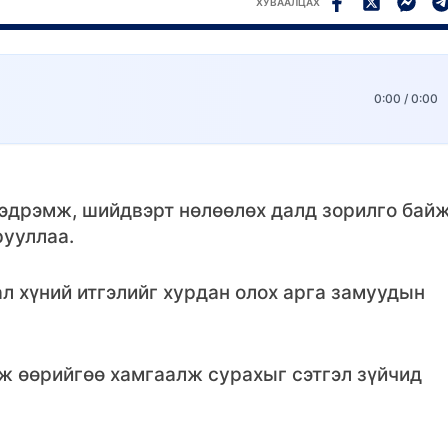
ХУВААЛЦАХ
0:00
/
0:00
мэдрэмж, шийдвэрт нөлөөлөх далд зорилго бай
рууллаа.
ал хүний итгэлийг хурдан олох арга замуудын
аж өөрийгөө хамгаалж сурахыг сэтгэл зүйчид