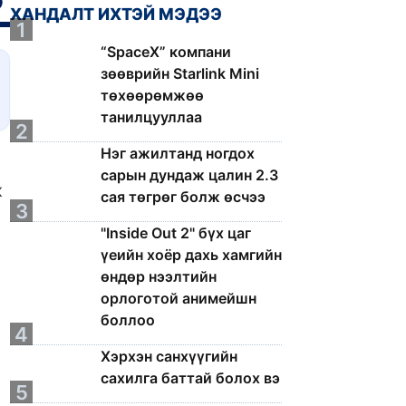
ХАНДАЛТ ИХТЭЙ МЭДЭЭ
1
“SpaceX” компани
зөөврийн Starlink Mini
төхөөрөмжөө
танилцууллаа
2
Нэг ажилтанд ногдох
сарын дундаж цалин 2.3
ж
сая төгрөг болж өсчээ
3
"Inside Out 2" бүх цаг
үеийн хоёр дахь хамгийн
өндөр нээлтийн
орлоготой анимейшн
боллоо
4
Хэрхэн санхүүгийн
сахилга баттай болох вэ
5