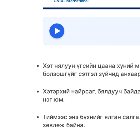
CNBC International
Хэт нялуун үгсийн цаана хүний 
болзошгүйг сэтгэл зүйчид анхаа
Хэтэрхий найрсаг, бялдууч байд
нэг юм.
Тиймээс энэ бүхнийг ялган салг
зөвлөж байна.