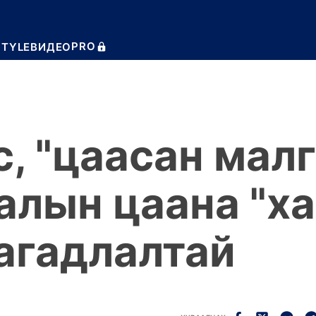
PRO
STYLE
ВИДЕО
с, "цаасан мал
алын цаана "ха
агадлалтай