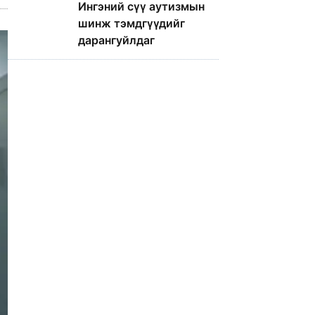
Ингэний сүү аутизмын
шинж тэмдгүүдийг
дарангуйлдаг