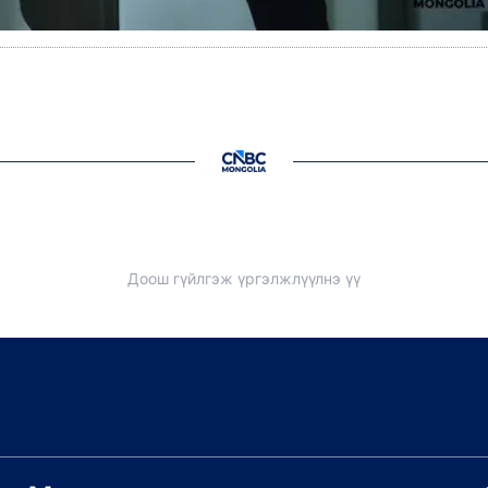
Доош гүйлгэж үргэлжлүүлнэ үү