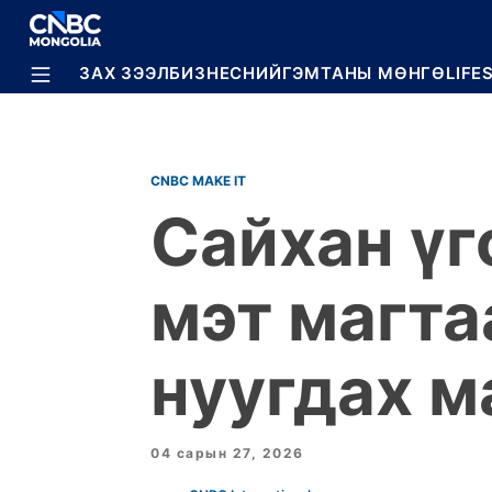
BREAKING
ЗАХ ЗЭЭЛ
БИЗНЕС
НИЙГЭМ
ТАНЫ МӨНГӨ
LIFE
CNBC MAKE IT
Сайхан үг
мэт магта
нуугдах м
04 сарын 27, 2026