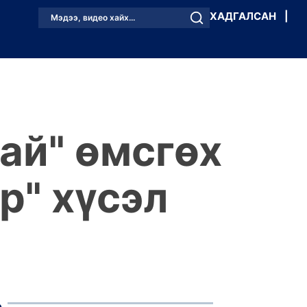
ХАДГАЛСАН
|
Мэдээ, видео хайх...
гай" өмсгөх
р" хүсэл