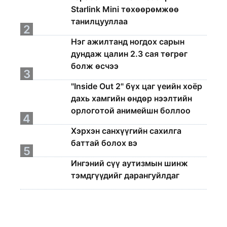
Starlink Mini төхөөрөмжөө
танилцууллаа
2
Нэг ажилтанд ногдох сарын
дундаж цалин 2.3 сая төгрөг
болж өсчээ
3
"Inside Out 2" бүх цаг үеийн хоёр
дахь хамгийн өндөр нээлтийн
орлоготой анимейшн боллоо
4
Хэрхэн санхүүгийн сахилга
баттай болох вэ
5
Ингэний сүү аутизмын шинж
тэмдгүүдийг дарангуйлдаг