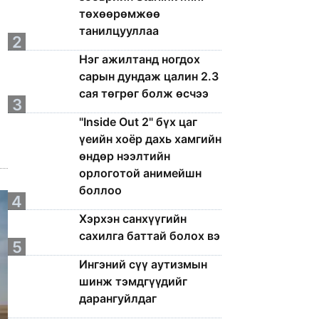
төхөөрөмжөө
танилцууллаа
2
Нэг ажилтанд ногдох
сарын дундаж цалин 2.3
сая төгрөг болж өсчээ
3
"Inside Out 2" бүх цаг
үеийн хоёр дахь хамгийн
өндөр нээлтийн
орлоготой анимейшн
боллоо
4
Хэрхэн санхүүгийн
сахилга баттай болох вэ
5
Ингэний сүү аутизмын
шинж тэмдгүүдийг
дарангуйлдаг