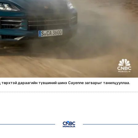
од төрхтэй дараагийн түвшиний шинэ Cayenne загварыг танилцууллаа.