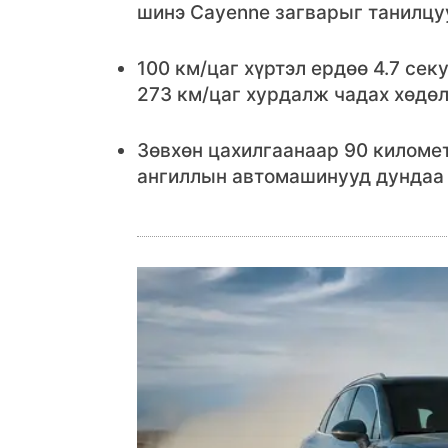
шинэ Cayenne загварыг танилцу
100 км/цаг хүртэл ердөө 4.7 сек
273 км/цаг хурдалж чадах хөдөл
Зөвхөн цахилгаанаар 90 километ
ангиллын автомашинууд дундаа ү