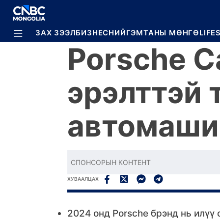
BREAKING
ЗАХ ЗЭЭЛ
БИЗНЕС
НИЙГЭМ
ТАНЫ МӨНГӨ
LIFE
Porsche C
эрэлттэй 
автомаши
СПОНСОРЫН КОНТЕНТ
ХУВААЛЦАХ
2024 онд Porsche брэнд нь илүү 