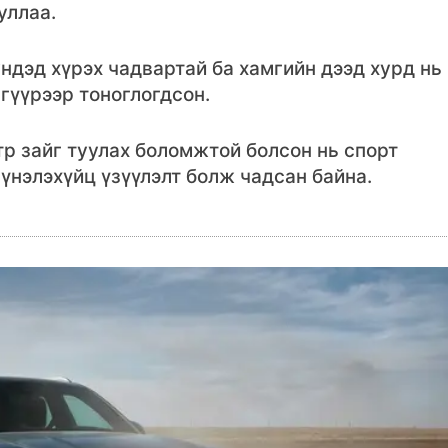
уллаа.
ундэд хүрэх чадвартай ба хамгийн дээд хурд нь
гүүрээр тоноглогдсон.
р зайг туулах боломжтой болсон нь спорт
нэлэхүйц үзүүлэлт болж чадсан байна.