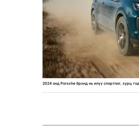
2024 онд Porsche брэнд нь илүү спортлог, хурц т