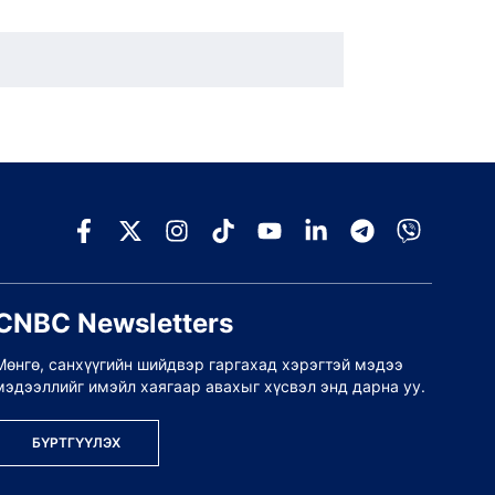
CNBC Newsletters
Мөнгө, санхүүгийн шийдвэр гаргахад хэрэгтэй мэдээ
мэдээллийг имэйл хаягаар авахыг хүсвэл энд дарна уу.
БҮРТГҮҮЛЭХ