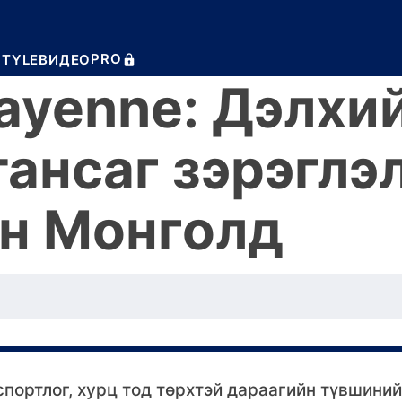
PRO
STYLE
ВИДЕО
ayenne: Дэлхи
тансаг зэрэглэ
н Монголд
спортлог, хурц тод төрхтэй дараагийн түвшиний