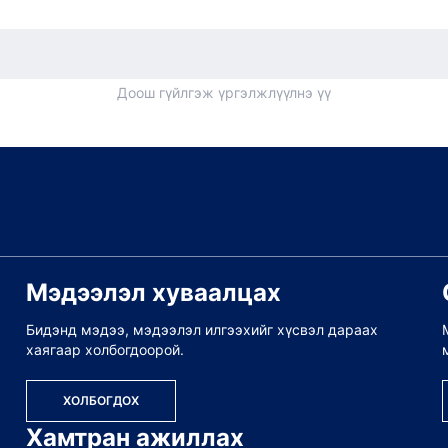
Доош гүйлгэж үргэлжлүүлнэ үү
Мэдээлэл хуваалцах
Бидэнд мэдээ, мэдээлэл илгээхийг хүсвэл дараах
хаягаар холбогдоорой.
ХОЛБОГДОХ
Хамтран ажиллах