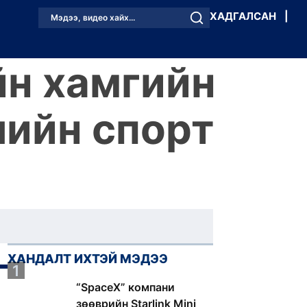
ХАДГАЛСАН
|
Мэдээ, видео хайх...
йн хамгийн
лийн спорт
ХАНДАЛТ ИХТЭЙ МЭДЭЭ
1
“SpaceX” компани
зөөврийн Starlink Mini