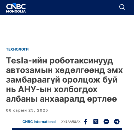
BREAKING
Цуцлах
Цуцлах
ТЕХНОЛОГИ
Tesla-ийн роботаксинууд
автозамын хөдөлгөөнд эмх
замбараагүй оролцож буй
нь
АНУ-ын
холбогдох
албаны анхааралд өртлөө
06 сарын 25, 2025
CNBC International
ХУВААЛЦАХ