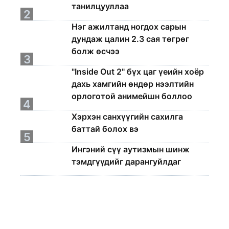
танилцууллаа
2
Нэг ажилтанд ногдох сарын
дундаж цалин 2.3 сая төгрөг
болж өсчээ
3
"Inside Out 2" бүх цаг үеийн хоёр
дахь хамгийн өндөр нээлтийн
орлоготой анимейшн боллоо
4
Хэрхэн санхүүгийн сахилга
баттай болох вэ
5
Ингэний сүү аутизмын шинж
тэмдгүүдийг дарангуйлдаг