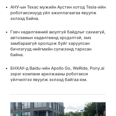
АНУ-ын Техас мужийн Аустин хотод Tesla-ийн
роботаксинууд үйл ажиллагаагаа явуулж
эхлээд байна.
Гэвч хөдөлгөөний аюулгүй байдлыг сахиагүй,
автозамын хөдөлгөөнд эрсдэлтэй, эмх
замбараагүй оролцож буйг харуулсан
бичлэгүүд нийгмийн сүлжээнд тархсан
байна.
БНХАУ-д Baidu-ийн Apollo Go, WeRide, Pony.ai
зэрэг компани арилжааны роботакси
үйлчилгээ явуулж эхлээд байгаа юм.